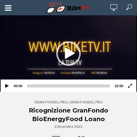
Video
Player
00:00
22:50
,
,
,
GRAN FONDO
PRO
GRAN FONDO
PRO
Ricognizione GranFondo
BioEnergyFood Loano
3 Dicembre 2022