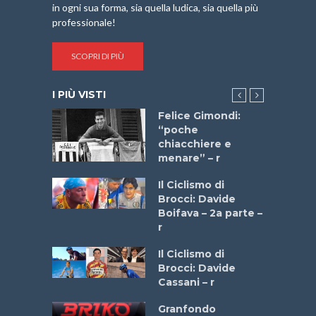
in ogni sua forma, sia quella ludica, sia quella più
professionale!
SCOPRI DI PIÙ
I PIÙ VISTI
do “La
Felice Gimondi:
a Bike
“poche
 2025”
chiacchiere e
menare” – r
a
Il Ciclismo di
stelli” –
Brocci: Davide
a
Boifava – 2a parte –
r
ne
Il Ciclismo di
o
Brocci: Davide
onale San
Cassani – r
ipressa –
Aprile
Granfondo