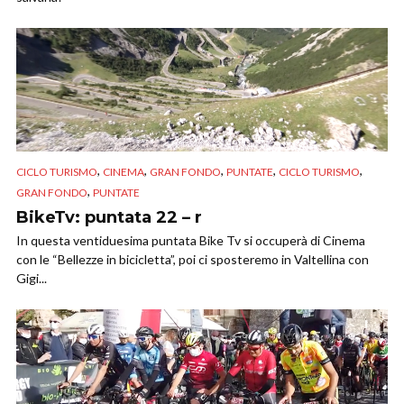
,
,
,
,
,
CICLO TURISMO
CINEMA
GRAN FONDO
PUNTATE
CICLO TURISMO
,
GRAN FONDO
PUNTATE
BikeTv: puntata 22 – r
In questa ventiduesima puntata Bike Tv si occuperà di Cinema
con le “Bellezze in bicicletta”, poi ci sposteremo in Valtellina con
Gigi...