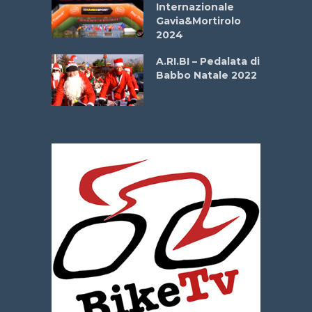
Internazionale
Gavia&Mortirolo
e Sea –
2024
dei Poeti
A.RI.BI – Pedalata di
Babbo Natale 2022
La
 verde”