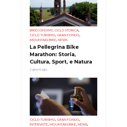
,
,
BIKECONOMY
CICLO STORICA
,
,
CICLO TURISMO
GRAN FONDO
,
MOUNTAIN BIKE
NEWS
La Pellegrina Bike
Marathon: Storia,
Cultura, Sport, e Natura
2 giorni ago
,
,
CICLO TURISMO
GRAN FONDO
,
,
,
INTERVISTE
MOUNTAIN BIKE
NEWS