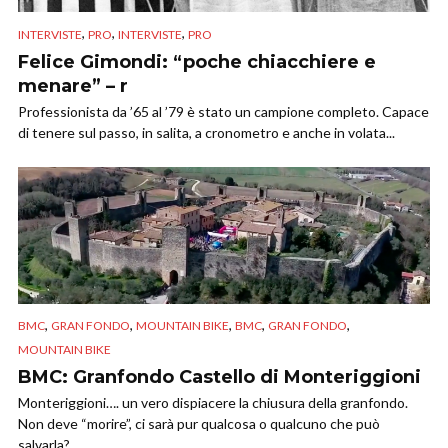
,
,
,
INTERVISTE
PRO
INTERVISTE
PRO
Felice Gimondi: “poche chiacchiere e
menare” – r
Professionista da ’65 al ’79 è stato un campione completo. Capace
di tenere sul passo, in salita, a cronometro e anche in volata...
,
,
,
,
,
BMC
GRAN FONDO
MOUNTAIN BIKE
BMC
GRAN FONDO
MOUNTAIN BIKE
BMC: Granfondo Castello di Monteriggioni
Monteriggioni…. un vero dispiacere la chiusura della granfondo.
Non deve “morire”, ci sarà pur qualcosa o qualcuno che può
salvarla?