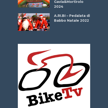
Gavia&Mortirolo
e Sea –
2024
dei Poeti
A.RI.BI – Pedalata di
Babbo Natale 2022
La
 verde”