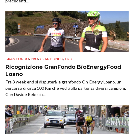
precedenti...
,
,
,
GRAN FONDO
PRO
GRAN FONDO
PRO
Ricognizione GranFondo BioEnergyFood
Loano
Tra 3 week end si disputerà la granfondo On-Energy Loano, un
percorso di circa 100 Km che vedrà alla partenza diversi campioni.
Con Davide Rebellin...