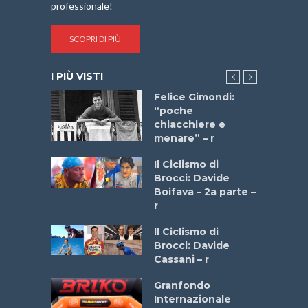
professionale!
SCOPRI DI PIÙ
I PIÙ VISTI
do “La
Felice Gimondi:
a Bike
“poche
 2025”
chiacchiere e
menare” – r
a
Il Ciclismo di
stelli” –
Brocci: Davide
a
Boifava – 2a parte –
r
ne
Il Ciclismo di
o
Brocci: Davide
onale San
Cassani – r
ipressa –
Aprile
Granfondo
Internazionale