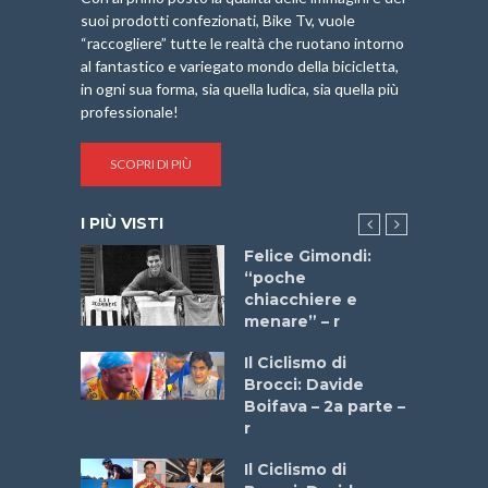
suoi prodotti confezionati, Bike Tv, vuole
“raccogliere” tutte le realtà che ruotano intorno
al fantastico e variegato mondo della bicicletta,
in ogni sua forma, sia quella ludica, sia quella più
professionale!
SCOPRI DI PIÙ
I PIÙ VISTI
do “La
Felice Gimondi:
a Bike
“poche
 2025”
chiacchiere e
menare” – r
a
Il Ciclismo di
stelli” –
Brocci: Davide
a
Boifava – 2a parte –
r
ne
Il Ciclismo di
o