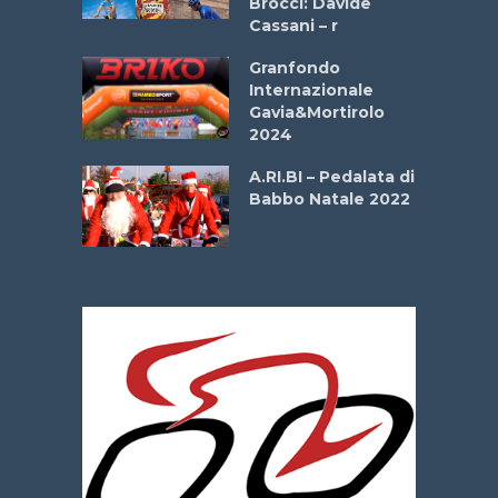
Brocci: Davide
onale San
Cassani – r
ipressa –
Aprile
Granfondo
Internazionale
Gavia&Mortirolo
e Sea –
2024
dei Poeti
A.RI.BI – Pedalata di
Babbo Natale 2022
La
 verde”