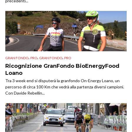
precedenti...
,
,
,
GRAN FONDO
PRO
GRAN FONDO
PRO
Ricognizione GranFondo BioEnergyFood
Loano
Tra 3 week end si disputerà la granfondo On-Energy Loano, un
percorso di circa 100 Km che vedrà alla partenza diversi campioni.
Con Davide Rebellin...