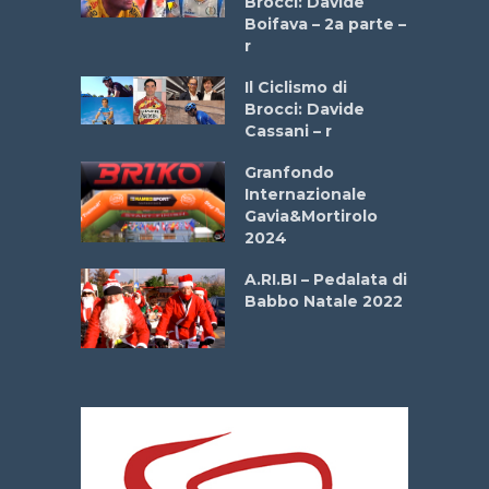
Brocci: Davide
a
Boifava – 2a parte –
r
ne
Il Ciclismo di
o
Brocci: Davide
onale San
Cassani – r
ipressa –
Aprile
Granfondo
Internazionale
Gavia&Mortirolo
e Sea –
2024
dei Poeti
A.RI.BI – Pedalata di
Babbo Natale 2022
La
 verde”