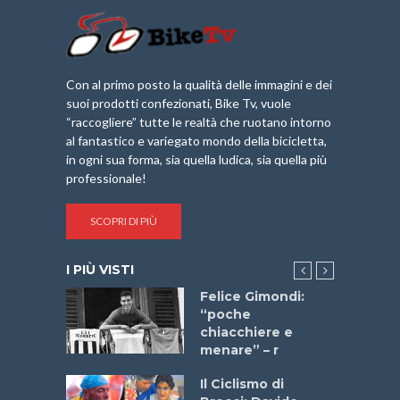
Con al primo posto la qualità delle immagini e dei
suoi prodotti confezionati, Bike Tv, vuole
“raccogliere” tutte le realtà che ruotano intorno
al fantastico e variegato mondo della bicicletta,
in ogni sua forma, sia quella ludica, sia quella più
professionale!
SCOPRI DI PIÙ
I PIÙ VISTI
do “La
Felice Gimondi:
a Bike
“poche
 2025”
chiacchiere e
menare” – r
a
Il Ciclismo di
stelli” –