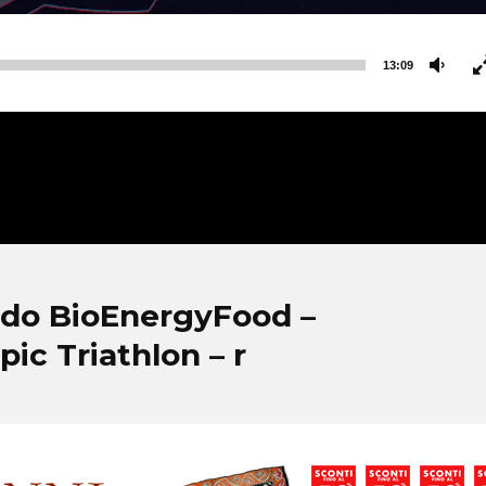
13:09
ndo BioEnergyFood –
c Triathlon – r