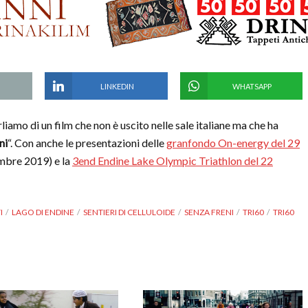
LINKEDIN
WHATSAPP
liamo di un film che non è uscito nelle sale italiane ma che ha
ni
“. Con anche le presentazioni delle
granfondo On-energy del 29
embre 2019) e la
3end Endine Lake Olympic Triathlon del 22
I
LAGO DI ENDINE
SENTIERI DI CELLULOIDE
SENZA FRENI
TRI60
TRI60