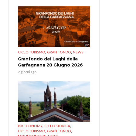
,
,
CICLO TURISMO
GRAN FONDO
NEWS
Granfondo dei Laghi della
Garfagnana 28 Giugno 2026
2 giorni ago
,
,
BIKECONOMY
CICLO STORICA
,
,
CICLO TURISMO
GRAN FONDO
,