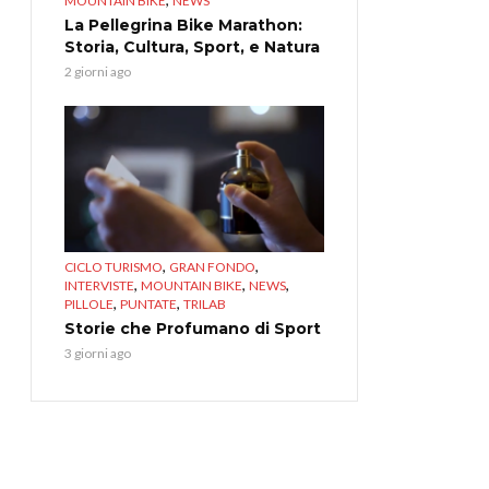
MOUNTAIN BIKE
NEWS
La Pellegrina Bike Marathon:
Storia, Cultura, Sport, e Natura
2 giorni ago
,
,
CICLO TURISMO
GRAN FONDO
,
,
,
INTERVISTE
MOUNTAIN BIKE
NEWS
,
,
PILLOLE
PUNTATE
TRILAB
Storie che Profumano di Sport
3 giorni ago