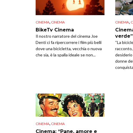
,
,
CINEMA
CINEMA
CINEMA
C
BikeTv Cinema
Cinema
verde”
Il nostro narratore del cinema Joe
Denti ci fa ripercorrere i film più belli
“La bicicl
dove una bicicletta, vecchia o nuova
racconto, 
che sia, è la spalla ideale se non...
desiderio
donne del
conquistar
,
CINEMA
CINEMA
Cinema: “Pane, amore e