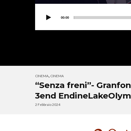
00:00
,
CINEMA
CINEMA
“Senza freni”- Granfo
3end EndineLakeOlympi
2 Febbraio 2024