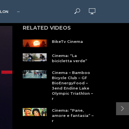
HLON
···
RELATED VIDEOS
BikeTv Cinema
Cinema: “La
bicicletta verde”
Cinema – Bamboo
Bicycle Club – GF
BioEnergyFood –
3end Endine Lake
Olympic Triathlon –
r
Cinema: “Pane,
amore e fantasia” –
r