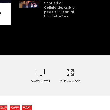
Sentieri di
Celluloide, ciak si
pedala: “Ladri di
biciclette” – r
WATCH LATER
CINEMA MODE