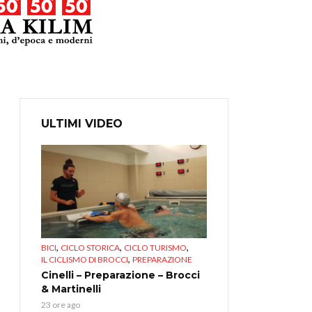
ULTIMI VIDEO
,
,
,
BICI
CICLO STORICA
CICLO TURISMO
,
IL CICLISMO DI BROCCI
PREPARAZIONE
Cinelli – Preparazione – Brocci
& Martinelli
23 ore ago