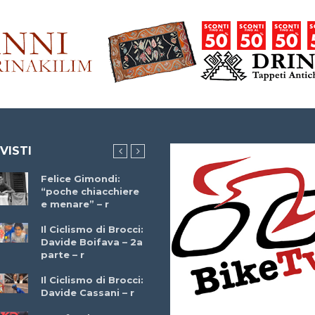
 VISTI
Felice Gimondi:
Brocci Incontra
“poche chiacchiere
Giuseppe Martinell
e menare” – r
– r
Il Ciclismo di Brocci:
Davide Boifava – 2a
Che cos’è il
parte – r
triathlon? Con
Simone Diamantini
Il Ciclismo di Brocci:
– r
Davide Cassani – r
2a BITRAIL 23