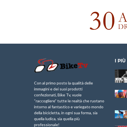
I PIÙ
Granfondo
Aspettando “La
Internazionale
Pellegrina Bike
Laigueglia 22
Marathon 2025”
Con al primo posto la qualità delle
Febbraio 2026
immagini e dei suoi prodotti
IX Ed. “Tra
confezionati, Bike Tv, vuole
Granfondo
Borghi&Castelli” –
“raccogliere” tutte le realtà che ruotano
Internazionale
Anteprima
intorno al fantastico e variegato mondo
Briko Torino – 11
della bicicletta, in ogni sua forma, sia
Maggio 2025 – r
1a Edizione
Granfondo
quella ludica, sia quella più
Minerva Edizioni e
Internazionale San
professionale!