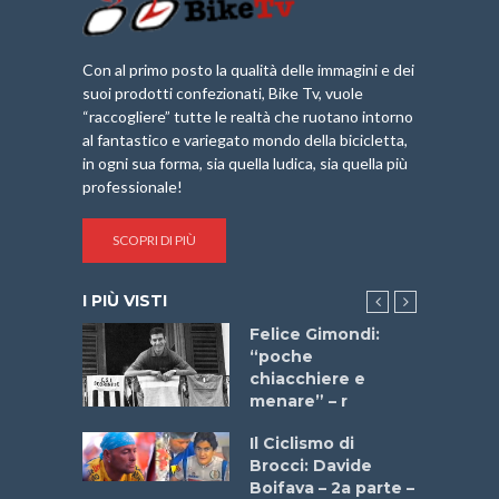
Con al primo posto la qualità delle immagini e dei
suoi prodotti confezionati, Bike Tv, vuole
“raccogliere” tutte le realtà che ruotano intorno
al fantastico e variegato mondo della bicicletta,
in ogni sua forma, sia quella ludica, sia quella più
professionale!
SCOPRI DI PIÙ
I PIÙ VISTI
do “La
Felice Gimondi:
a Bike
“poche
 2025”
chiacchiere e
menare” – r
a
Il Ciclismo di
stelli” –
Brocci: Davide
a
Boifava – 2a parte –