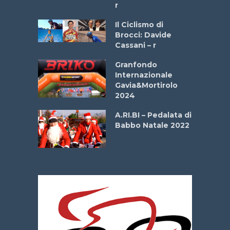
r
ne
Il Ciclismo di
o
Brocci: Davide
onale San
Cassani – r
ipressa –
Aprile
Granfondo
Internazionale
Gavia&Mortirolo
e Sea –
2024
dei Poeti
A.RI.BI – Pedalata di
Babbo Natale 2022
La
 verde”