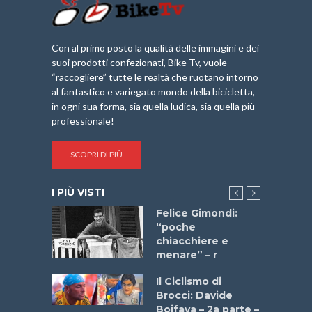
Con al primo posto la qualità delle immagini e dei
suoi prodotti confezionati, Bike Tv, vuole
“raccogliere” tutte le realtà che ruotano intorno
al fantastico e variegato mondo della bicicletta,
in ogni sua forma, sia quella ludica, sia quella più
professionale!
SCOPRI DI PIÙ
I PIÙ VISTI
do “La
Felice Gimondi:
a Bike
“poche
 2025”
chiacchiere e
menare” – r
a
Il Ciclismo di
stelli” –
Brocci: Davide
a
Boifava – 2a parte –