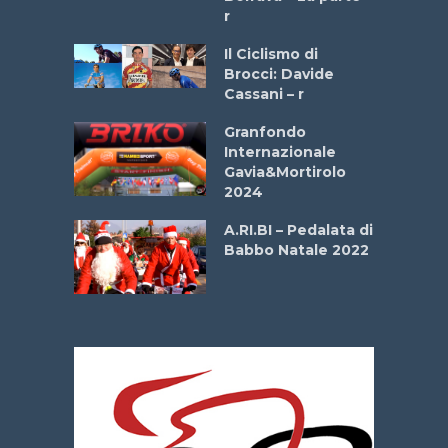
r
ne
Il Ciclismo di
o
Brocci: Davide
onale San
Cassani – r
ipressa –
Aprile
Granfondo
Internazionale
Gavia&Mortirolo
e Sea –
2024
dei Poeti
A.RI.BI – Pedalata di
Babbo Natale 2022
La
 verde”