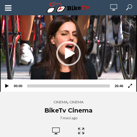
Video
Player
00:00
26:46
,
CINEMA
CINEMA
BikeTv Cinema
7 mesi ago