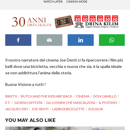
WATCH LATER
CINEMA MODE
Il nostro narratore del cinema Joe Denti ci fa ripercorrere i film più
belli dove una bicicletta, vecchia o nuova che sia, è la spalla ideale
se non addirittura l’anima della storia.
Buona Visione a tutti !
BIKETV
BUTCH AND THE KIDS ARE BACK
CINEMA
DON CAMILLO
E.T.
GIORNO DI FESTA
GLI UOMINI CHE MASCALZONI
IL POSTINO
JACQUES TATI
JOE DENTI
LADRI DI BICICLETTE
SCIUSCIÀ
YOU MAY ALSO LIKE