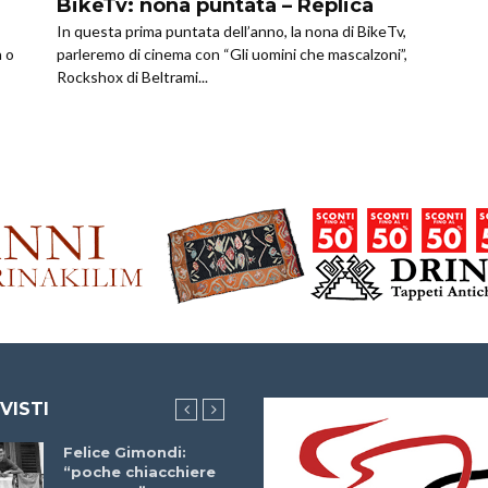
BikeTv: nona puntata – Replica
In questa prima puntata dell’anno, la nona di BikeTv,
a o
parleremo di cinema con “Gli uomini che mascalzoni”,
Rockshox di Beltrami...
 VISTI
Felice Gimondi:
Brocci Incontra
“poche chiacchiere
Giuseppe Martinell