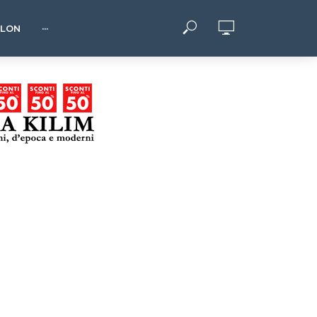
HLON
···