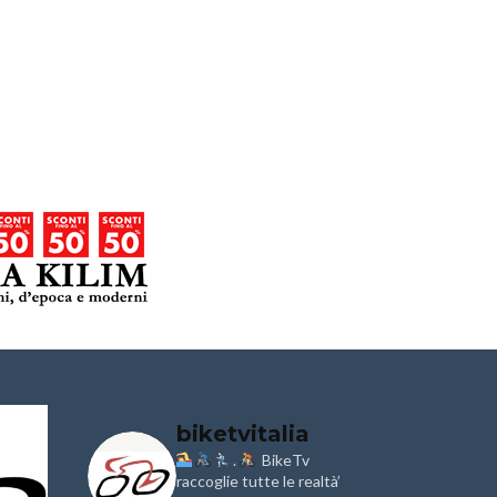
biketvitalia
.
BikeTv
Granfondo
Aspettando
i
Internazionale
raccoglie tutte le realtà’
Pellegrina B