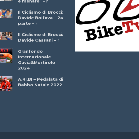
e menare” – r
– r
Il Ciclismo di Brocci:
Davide Boifava – 2a
Che cos’è il
parte – r
triathlon? Con
Simone Diamantini
Il Ciclismo di Brocci:
– r
Davide Cassani – r
2a BITRAIL 23
Granfondo
Marzo 2025 – Bosc
Internazionale
Comunale di
Gavia&Mortirolo
Bitonto (Ba)
2024
Ottavio Bottechia 
A.RI.BI – Pedalata di
Versione Integrale 
Babbo Natale 2022
r
GF Città di Loano
2022: Buona la
Prima