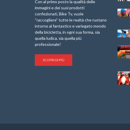
Laigueglia 22
Marathon 2025”
Con al primo posto la qualità delle
Febbraio 2026
immagini e dei suoi prodotti
IX Ed. “Tra
confezionati, Bike Tv, vuole
Granfondo
Borghi&Castelli” –
“raccogliere” tutte le realtà che ruotano
Internazionale
Anteprima
intorno al fantastico e variegato mondo
Briko Torino – 11
della bicicletta, in ogni sua forma, sia
Maggio 2025 – r
1a Edizione
Granfondo
quella ludica, sia quella più
Minerva Edizioni e
Internazionale San
professionale!
Giancarlo Brocci
Lorenzo Cipressa –
per “Bartali l’Ultimo
Sabato 5 Aprile
Eroico” – r
2025
SCOPRI DI PIÙ
Sulle Strade di
Life on the Sea –
Graziano Battistini
Nel Golfo dei Poeti
Cinema: “La
Il Ciclismo di Brocci
bicicletta verde”
– Roberto Damiani