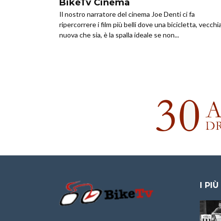
BikeTv Cinema
Il nostro narratore del cinema Joe Denti ci fa
ripercorrere i film più belli dove una bicicletta, vecchi
nuova che sia, è la spalla ideale se non...
I PIÙ
Granfondo
Aspettando “La
Internazionale
Pellegrina Bike