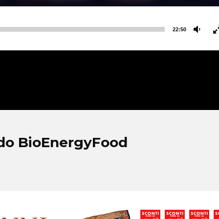
22:50
do BioEnergyFood