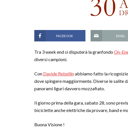
FACEBOOK
EMAIL
Tra 3 week end si disputerà la granfondo
On-Ene
diversi campioni.
Con
Davide Rebellin
abbiamo fatto la ricognizio
dove spingere maggiormente. Diverse le salite da
panorami liguri davvero mozzafiato.
Il giorno prima della gara, sabato 28, sono prev
biciclette anche elettriche da provare, band e mo
Buona Visione !