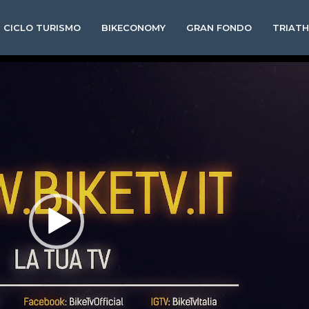
CICLO TURISMO
BIKECONOMY
GRAN FONDO
TRIAT
Video
Player