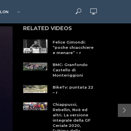
HLON
···
RELATED VIDEOS
Felice Gimondi:
“poche chiacchiere
e menare” – r
BMC: Granfondo
Castello di
Monteriggioni
BikeTv: puntata 22
– r
Chiappucci,
Rebellin, Noè ed
altri. La versione
integrale della GF
Ceriale 2020,
l’ultima della