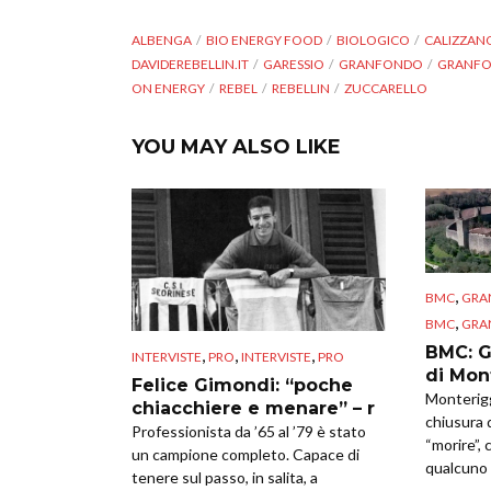
ALBENGA
BIO ENERGY FOOD
BIOLOGICO
CALIZZAN
DAVIDEREBELLIN.IT
GARESSIO
GRANFONDO
GRANFO
ON ENERGY
REBEL
REBELLIN
ZUCCARELLO
YOU MAY ALSO LIKE
,
BMC
GRA
,
BMC
GRA
BMC: G
,
,
,
INTERVISTE
PRO
INTERVISTE
PRO
di Mon
Felice Gimondi: “poche
Monterigg
chiacchiere e menare” – r
chiusura 
Professionista da ’65 al ’79 è stato
“morire”, 
un campione completo. Capace di
qualcuno 
tenere sul passo, in salita, a