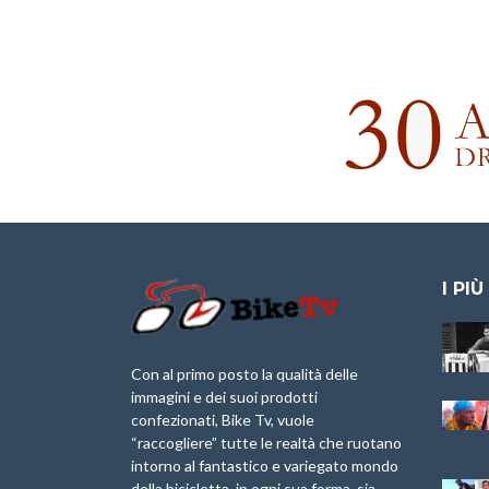
I PIÙ
Granfondo
Aspettando “La
Internazionale
Pellegrina Bike
Laigueglia 22
Marathon 2025”
Con al primo posto la qualità delle
Febbraio 2026
immagini e dei suoi prodotti
IX Ed. “Tra
confezionati, Bike Tv, vuole
Granfondo
Borghi&Castelli” –
“raccogliere” tutte le realtà che ruotano
Internazionale
Anteprima
intorno al fantastico e variegato mondo
Briko Torino – 11
della bicicletta, in ogni sua forma, sia
Maggio 2025 – r
1a Edizione