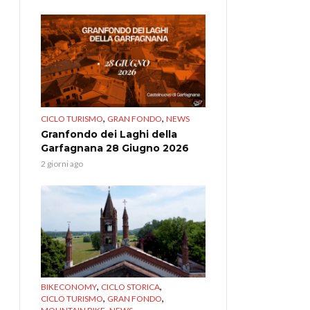
,
,
CICLO TURISMO
GRAN FONDO
NEWS
Granfondo dei Laghi della
Garfagnana 28 Giugno 2026
2 giorni ago
,
,
BIKECONOMY
CICLO STORICA
,
,
CICLO TURISMO
GRAN FONDO
,