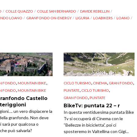
O
COLLE QUAZZO
COLLE SAN BERNARDO
DAVIDE REBELLIN
NDO LOANO
GRANFONDO ON-ENERGY
LIGURIA
LOABIKERS
LOANO
,
,
,
,
,
N FONDO
MOUNTAIN BIKE
CICLO TURISMO
CINEMA
GRAN FONDO
,
,
,
N FONDO
MOUNTAIN BIKE
PUNTATE
CICLO TURISMO
,
GRAN FONDO
PUNTATE
ranfondo Castello
teriggioni
BikeTv: puntata 22 – r
ioni…. un vero dispiacere la
In questa ventiduesima puntata Bike
della granfondo. Non deve
Tv si occuperà di Cinema con le
ci sarà pur qualcosa o
“Bellezze in bicicletta”, poi ci
che può salvarla?
sposteremo in Valtellina con Gigi...