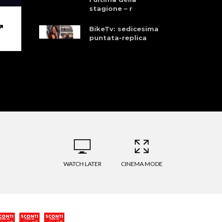
stagione – r
BikeTv: sedicesima
puntata-replica
WATCH LATER
CINEMA MODE