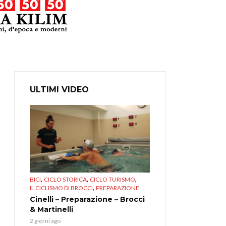
ULTIMI VIDEO
,
,
,
BICI
CICLO STORICA
CICLO TURISMO
,
IL CICLISMO DI BROCCI
PREPARAZIONE
Cinelli – Preparazione – Brocci
& Martinelli
2 giorni ago