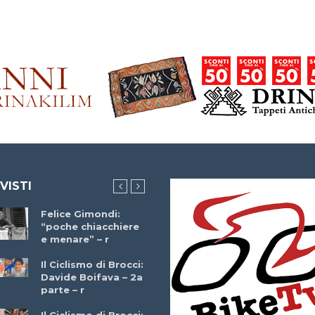
 VISTI
Felice Gimondi:
Brocci Incontra
“poche chiacchiere
Giuseppe Martinell
e menare” – r
– r
Il Ciclismo di Brocci:
Davide Boifava – 2a
Che cos’è il
parte – r
triathlon? Con
Simone Diamantini
Il Ciclismo di Brocci: