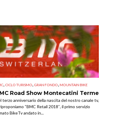
,
,
,
MC
CICLO TURISMO
GRAN FONDO
MOUNTAIN BIKE
MC Road Show Montecatini Terme
l terzo anniversario della nascita del nostro canale tv,
 riproponiamo “BMC Retail 2018″, il primo servizio
rmato BikeTv andato in...