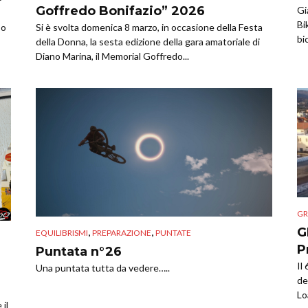
Goffredo Bonifazio” 2026
Gi
Bi
so
Si è svolta domenica 8 marzo, in occasione della Festa
bi
della Donna, la sesta edizione della gara amatoriale di
Diano Marina, il Memorial Goffredo...
GR
,
,
G
EQUILIBRISMI
PREPARAZIONE
PUNTATE
P
Puntata n°26
Il
Una puntata tutta da vedere…..
de
Lo
il