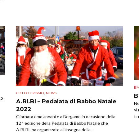
B
,
CICLO TURISMO
NEWS
B
12
A.RI.BI – Pedalata di Babbo Natale
Ne
2022
vi
fi
Giornata emozionante a Bergamo in occasione della
12^ edizione della Pedalata di Babbo Natale che
A.RI.BI. ha organizzato all’insegna della...