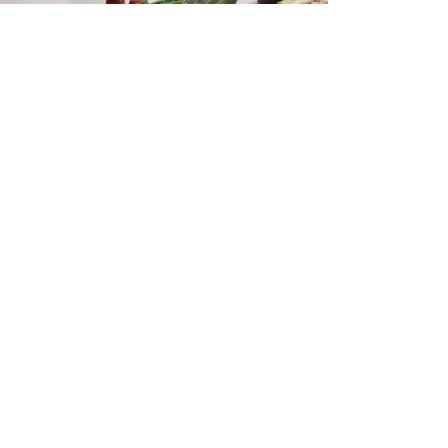
,
TERVISTE
INTERVISTE
limentazione, con l’Osservatorio
ikeconomy : Replica
n l’avv. Gianluca Santilli, presidente dell’osservatorio
keconomy, parliamo di alimentazione, come fare,
tabolismo, energia...