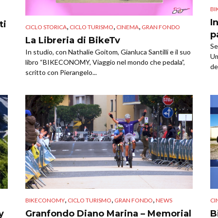
BI
I
ti
,
,
,
CICLO STORICA
CICLO TURISMO
CINEMA
GRAN FONDO
p
La Libreria di BikeTv
Se
In studio, con Nathalie Goitom, Gianluca Santilli e il suo
Um
libro “BIKECONOMY, Viaggio nel mondo che pedala”,
de
scritto con Pierangelo...
,
,
,
BIKECONOMY
CICLO TURISMO
GRAN FONDO
NEWS
CI
y
Granfondo Diano Marina – Memorial
B