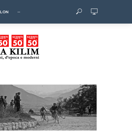
HLON
···