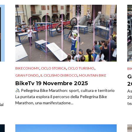
,
,
,
BIKECONOMY
CICLO STORICA
CICLO TURISMO
B
,
,
GRAN FONDO
IL CICLISMO DI BROCCI
MOUNTAIN BIKE
G
BikeTv 19 Novembre 2025
2
Pellegrina Bike Marathon: sport, cultura e territorio
As
La puntata esplora il percorso della Pellegrina Bike
20
Marathon, una manifestazione...
te
al