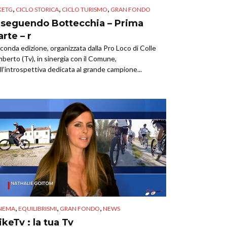
,
,
,
KETG
CICLO STORICA
CICLO TURISMO
GRAN FONDO
nseguendo Bottecchia – Prima
arte – r
conda edizione, organizzata dalla Pro Loco di Colle
berto (Tv), in sinergia con il Comune,
ll’introspettiva dedicata al grande campione...
,
,
,
NEMA
EQUILIBRISMI
GRAN FONDO
NEWS
ikeTv : la tua Tv