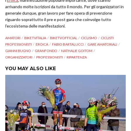
l’
Eroica
, manifestazione popolare importante, dove stanno
arrivando molte iscrizioni da tutto il mondo. Per gli organizzatori in
generale dunque, gran lavoro per fare opera di prevenzione
riguardo soprattutto il pre e post gara che coinvolge tutto
l’ecosistema delle manifestazioni.
AMATORI
BIKETVITALIA
BIKETVOFFICIAL
CICLISMO
CICLISTI
PROFESSIONISTI
EROICA
FABIO BARTALUCCI
GARE AMATORIALI
GIANNI BUGNO
GRANFONDO
NATHALIE GOITOM
ORGANIZZATORI
PROFESSIONISTI
RIPARTENZA
YOU MAY ALSO LIKE