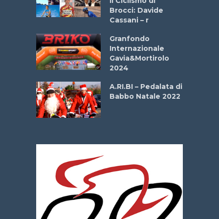
Il Ciclismo di
o
Brocci: Davide
onale San
Cassani – r
ipressa –
Aprile
Granfondo
Internazionale
Gavia&Mortirolo
e Sea –
2024
dei Poeti
A.RI.BI – Pedalata di
Babbo Natale 2022
La
 verde”