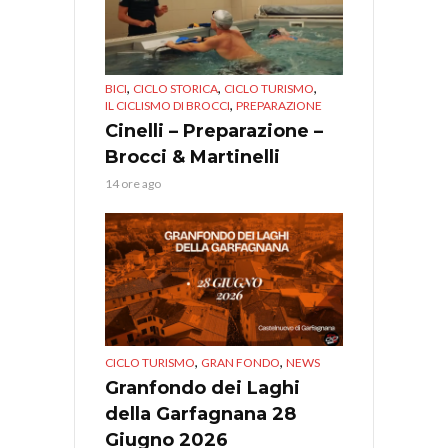
,
,
,
BICI
CICLO STORICA
CICLO TURISMO
,
IL CICLISMO DI BROCCI
PREPARAZIONE
Cinelli – Preparazione –
Brocci & Martinelli
14 ore ago
,
,
CICLO TURISMO
GRAN FONDO
NEWS
Granfondo dei Laghi
della Garfagnana 28
Giugno 2026