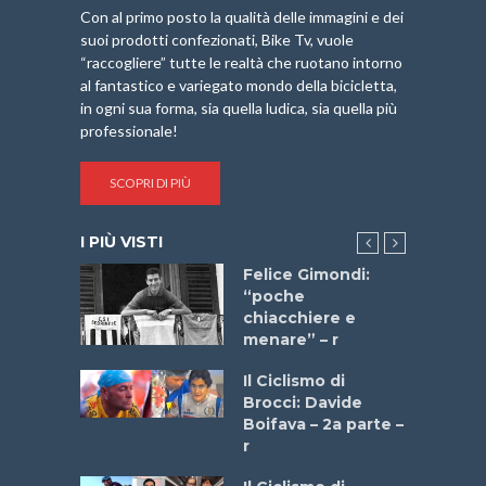
Con al primo posto la qualità delle immagini e dei
suoi prodotti confezionati, Bike Tv, vuole
“raccogliere” tutte le realtà che ruotano intorno
al fantastico e variegato mondo della bicicletta,
in ogni sua forma, sia quella ludica, sia quella più
professionale!
SCOPRI DI PIÙ
I PIÙ VISTI
do “La
Felice Gimondi:
a Bike
“poche
 2025”
chiacchiere e
menare” – r
a
Il Ciclismo di
stelli” –
Brocci: Davide
a
Boifava – 2a parte –
r
ne