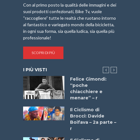
Con al primo posto la qualità delle immagini e dei
suoi prodotti confezionati, Bike Tv, vuole
“raccogliere” tutte le realtà che ruotano intorno
al fantastico e variegato mondo della bicicletta,
in ogni sua forma, sia quella ludica, sia quella più
professionale!
SCOPRI DI PIÙ
I PIÙ VISTI
do “La
Felice Gimondi:
a Bike
“poche
 2025”
chiacchiere e
menare” – r
a
Il Ciclismo di
stelli” –
Brocci: Davide
a
Boifava – 2a parte –
r
ne