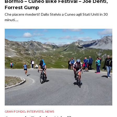
Bormio – Cuneo Bike Festival – Joe Denti,
Forrest Gump
Che piacere rivederti! Dallo Stelvio a Cuneo agli Stati Uniti in 30
minuti….
,
,
GRAN FONDO
INTERVISTE
NEWS