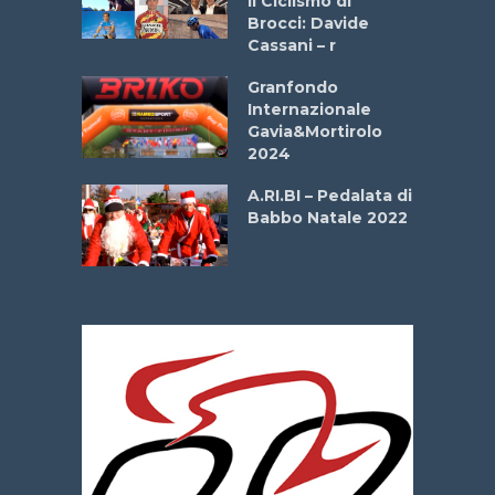
Il Ciclismo di
o
Brocci: Davide
onale San
Cassani – r
ipressa –
Aprile
Granfondo
Internazionale
Gavia&Mortirolo
e Sea –
2024
dei Poeti
A.RI.BI – Pedalata di
Babbo Natale 2022
La
 verde”