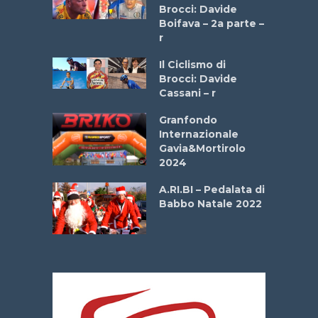
stelli” –
Brocci: Davide
a
Boifava – 2a parte –
r
ne
Il Ciclismo di
o
Brocci: Davide
onale San
Cassani – r
ipressa –
Aprile
Granfondo
Internazionale
Gavia&Mortirolo
e Sea –
2024
dei Poeti
A.RI.BI – Pedalata di
Babbo Natale 2022
La
 verde”