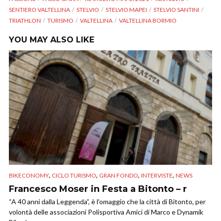
SENTIERO VALTELLINA
STELVIO
STELVIO MAPEI
STELVIO SANTINI
TRIATHLON
TURISMO
VALTELLINA
VALTELLINA BORMIO
YOU MAY ALSO LIKE
,
,
,
,
BIKECONOMY
CICLO TURISMO
GRAN FONDO
INTERVISTE
NEWS
Francesco Moser in Festa a Bitonto – r
“A 40 anni dalla Leggenda”, è l’omaggio che la città di Bitonto, per
volontà delle associazioni Polisportiva Amici di Marco e Dynamik