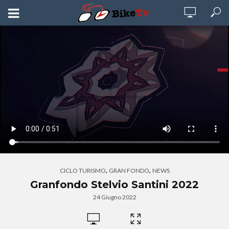
,
,
CICLO TURISMO
GRAN FONDO
NEWS
Granfondo Stelvio Santini 2022
24 Giugno 2022