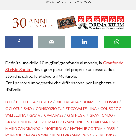
WATCH LATER
CINEMA MODE
Definita una delle 10 migliori granfondo al mondo, la
Granfondo
Stelvio Santini
deve gran parte del proprio successo a due
storiche salite, lo Stelvio e il Mortirolo.
Tre i percorsi impegnativi che differiscono per lunghezza e
dislivello
BICI
BICICLETTA
BIKETV
BIKETVITALIA
BORMIO
CICLISMO
CICLOTURISMO
CONSORZIO TURISTICO VALTELLINA
CONSORZIO
VALTELLINA
GAVIA
GAVIA PASS
GIGI NEGRI
GRANFONDO
GRANFONDO RESTELVIO MAPEI
GRANFONDO STELVIO SANTINI
MARIO ZANGRANDO
MORTIROLO
NATHALIE GOITOM
PASSI
PASSIONE
PASSO GAVIA
RE STELVIO MAPEI 2021
RESTELVIO