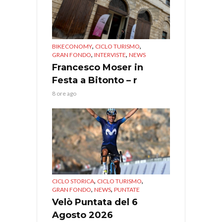
,
,
BIKECONOMY
CICLO TURISMO
,
,
GRAN FONDO
INTERVISTE
NEWS
Francesco Moser in
Festa a Bitonto – r
8 ore ago
,
,
CICLO STORICA
CICLO TURISMO
,
,
GRAN FONDO
NEWS
PUNTATE
Velò Puntata del 6
Agosto 2026