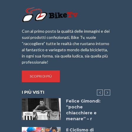
Con al primo posto la qualità delle immagini e dei
suoi prodotti confezionati, Bike Tv, vuole
“raccogliere” tutte le realtà che ruotano intorno
al fantastico e variegato mondo della bicicletta,
in ogni sua forma, sia quella ludica, sia quella più
professionale!
SCOPRI DI PIÙ
I PIÙ VISTI
do “La
Felice Gimondi:
a Bike
“poche
 2025”
chiacchiere e
menare” – r
a
Il Ciclismo di