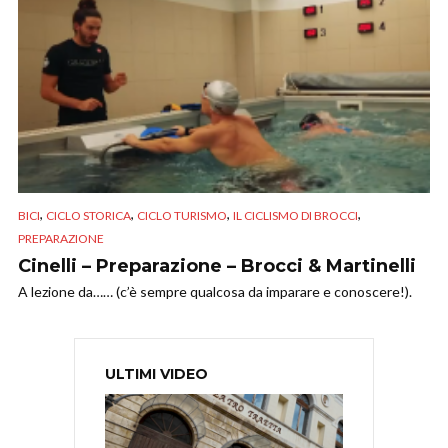
,
,
,
,
BICI
CICLO STORICA
CICLO TURISMO
IL CICLISMO DI BROCCI
PREPARAZIONE
Cinelli – Preparazione – Brocci & Martinelli
A lezione da…… (c’è sempre qualcosa da imparare e conoscere!).
ULTIMI VIDEO