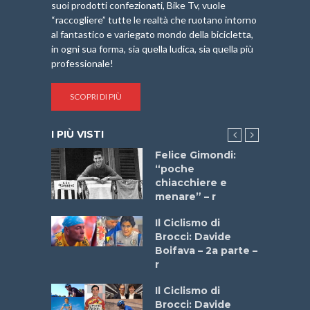
suoi prodotti confezionati, Bike Tv, vuole
“raccogliere” tutte le realtà che ruotano intorno
al fantastico e variegato mondo della bicicletta,
in ogni sua forma, sia quella ludica, sia quella più
professionale!
SCOPRI DI PIÙ
I PIÙ VISTI
do “La
Felice Gimondi:
a Bike
“poche
 2025”
chiacchiere e
menare” – r
a
Il Ciclismo di
stelli” –
Brocci: Davide
a
Boifava – 2a parte –
r
ne
Il Ciclismo di
o
Brocci: Davide
onale San