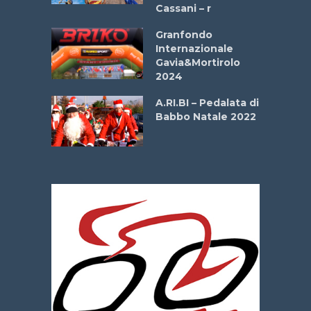
Cassani – r
ipressa –
Aprile
Granfondo
Internazionale
Gavia&Mortirolo
e Sea –
2024
dei Poeti
A.RI.BI – Pedalata di
Babbo Natale 2022
La
 verde”