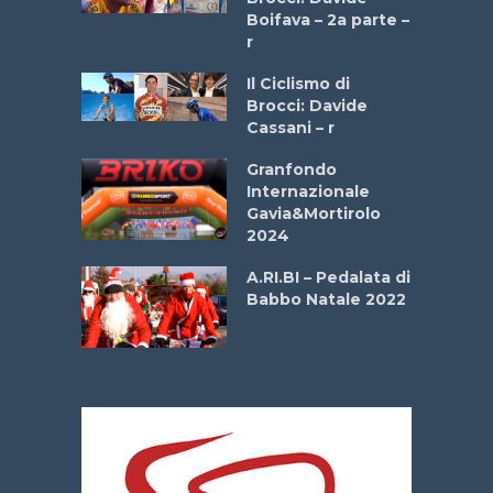
onale San
Boifava – 2a parte –
ipressa –
r
Aprile
Il Ciclismo di
Brocci: Davide
e Sea –
Cassani – r
dei Poeti
Granfondo
Internazionale
La
Gavia&Mortirolo
 verde”
2024
A.RI.BI – Pedalata di
mi –
Babbo Natale 2022
bato 14
2026