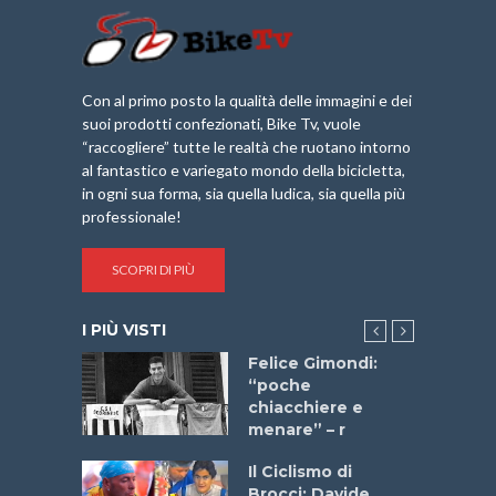
Con al primo posto la qualità delle immagini e dei
suoi prodotti confezionati, Bike Tv, vuole
“raccogliere” tutte le realtà che ruotano intorno
al fantastico e variegato mondo della bicicletta,
in ogni sua forma, sia quella ludica, sia quella più
professionale!
SCOPRI DI PIÙ
I PIÙ VISTI
a
Felice Gimondi:
stelli” –
“poche
a
chiacchiere e
menare” – r
ne
Il Ciclismo di
o
Brocci: Davide