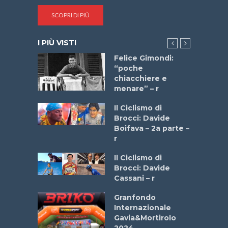
SCOPRI DI PIÙ
I PIÙ VISTI
do “La
Felice Gimondi:
a Bike
“poche
 2025”
chiacchiere e
menare” – r
a
Il Ciclismo di
stelli” –
Brocci: Davide
a
Boifava – 2a parte –
r
ne
Il Ciclismo di
o
Brocci: Davide
onale San
Cassani – r
ipressa –
Aprile
Granfondo
Internazionale
Gavia&Mortirolo
e Sea –
2024