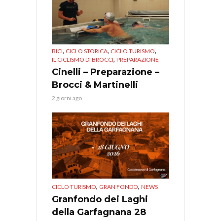
,
,
,
BICI
CICLO STORICA
CICLO TURISMO
,
IL CICLISMO DI BROCCI
PREPARAZIONE
Cinelli – Preparazione –
Brocci & Martinelli
2 giorni ago
,
,
CICLO TURISMO
GRAN FONDO
NEWS
Granfondo dei Laghi
della Garfagnana 28