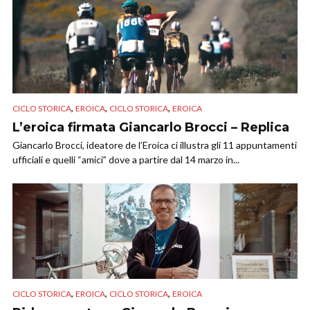
,
,
,
CICLO STORICA
EROICA
CICLO STORICA
EROICA
L’eroica firmata Giancarlo Brocci – Replica
Giancarlo Brocci, ideatore de l’Eroica ci illustra gli 11 appuntamenti
ufficiali e quelli “amici” dove a partire dal 14 marzo in...
,
,
,
CICLO STORICA
EROICA
CICLO STORICA
EROICA