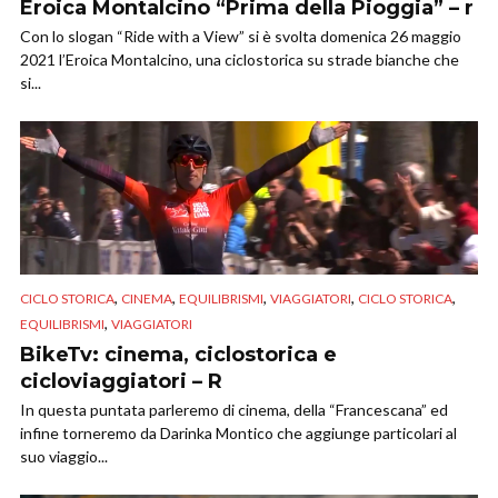
Eroica Montalcino “Prima della Pioggia” – r
Con lo slogan “Ride with a View” si è svolta domenica 26 maggio
2021 l’Eroica Montalcino, una ciclostorica su strade bianche che
si...
,
,
,
,
,
CICLO STORICA
CINEMA
EQUILIBRISMI
VIAGGIATORI
CICLO STORICA
,
EQUILIBRISMI
VIAGGIATORI
BikeTv: cinema, ciclostorica e
cicloviaggiatori – R
In questa puntata parleremo di cinema, della “Francescana” ed
infine torneremo da Darinka Montico che aggiunge particolari al
suo viaggio...