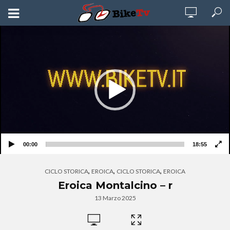
Video
Player
00:00
18:55
,
,
,
CICLO STORICA
EROICA
CICLO STORICA
EROICA
Eroica Montalcino – r
13 Marzo 2025