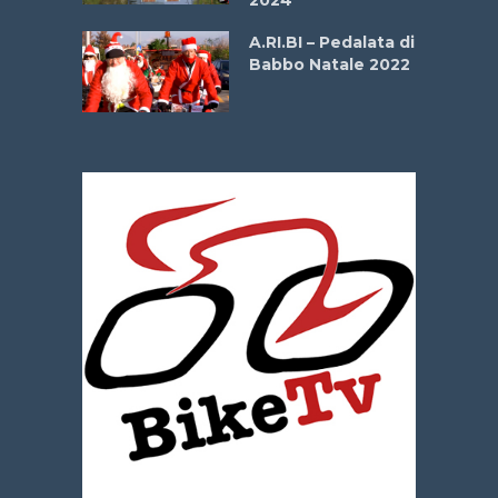
dei Poeti
A.RI.BI – Pedalata di
Babbo Natale 2022
La
 verde”