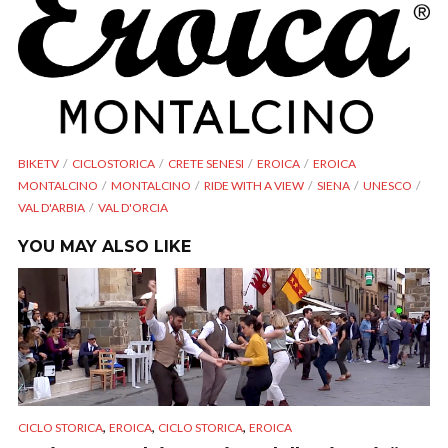
BIKETV
CICLOSTORICA
CRETE SENESI
EROICA
EROICA
MONTALCINO
MONTALCINO
RIDE WITH A VIEW
SIENA
UNESCO
VAL D'ARBIA
VAL D'ORCIA
YOU MAY ALSO LIKE
,
,
,
CICLO STORICA
EROICA
CICLO STORICA
EROICA