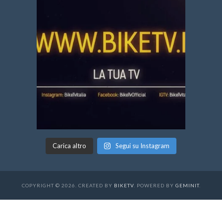
Carica altro
Segui su Instagram
COPYRIGHT © 2026. CREATED BY
BIKETV
. POWERED BY
GEMINIT
.