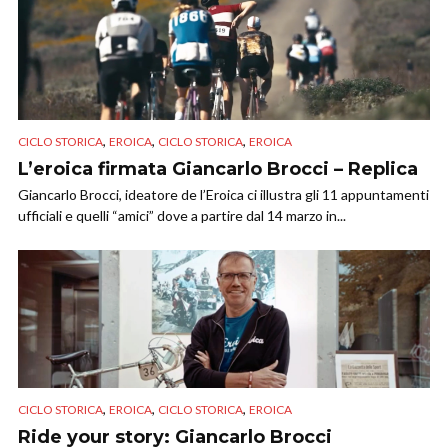
,
,
,
CICLO STORICA
EROICA
CICLO STORICA
EROICA
L’eroica firmata Giancarlo Brocci – Replica
Giancarlo Brocci, ideatore de l’Eroica ci illustra gli 11 appuntamenti
ufficiali e quelli “amici” dove a partire dal 14 marzo in...
,
,
,
CICLO STORICA
EROICA
CICLO STORICA
EROICA
Ride your story: Giancarlo Brocci