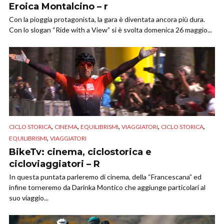
Eroica Montalcino – r
Con la pioggia protagonista, la gara è diventata ancora più dura.
Con lo slogan “Ride with a View” si è svolta domenica 26 maggio...
,
,
,
,
,
CICLO STORICA
CINEMA
EQUILIBRISMI
VIAGGIATORI
CICLO STORICA
,
EQUILIBRISMI
VIAGGIATORI
BikeTv: cinema, ciclostorica e
cicloviaggiatori – R
In questa puntata parleremo di cinema, della “Francescana” ed
infine torneremo da Darinka Montico che aggiunge particolari al
suo viaggio...