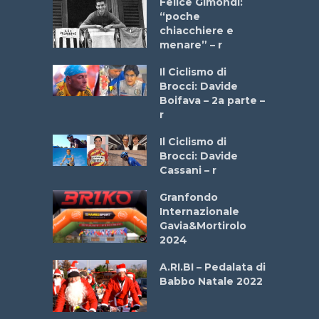
do “La
Felice Gimondi:
a Bike
“poche
 2025”
chiacchiere e
menare” – r
a
Il Ciclismo di
stelli” –
Brocci: Davide
a
Boifava – 2a parte –
r
ne
Il Ciclismo di
o
Brocci: Davide
onale San
Cassani – r
ipressa –
Aprile
Granfondo
Internazionale
Gavia&Mortirolo
e Sea –
2024
dei Poeti
A.RI.BI – Pedalata di
Babbo Natale 2022
La
 verde”