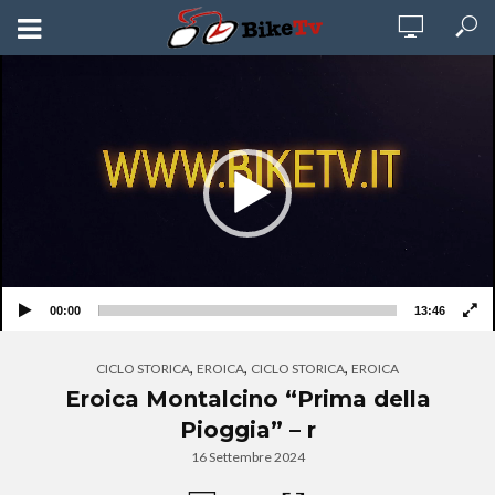
Video
Player
00:00
13:46
,
,
,
CICLO STORICA
EROICA
CICLO STORICA
EROICA
Eroica Montalcino “Prima della
Pioggia” – r
16 Settembre 2024