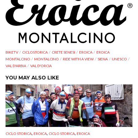
BIKETV
CICLOSTORICA
CRETE SENESI
EROICA
EROICA
MONTALCINO
MONTALCINO
RIDE WITH A VIEW
SIENA
UNESCO
VAL D'ARBIA
VAL D'ORCIA
YOU MAY ALSO LIKE
,
,
,
CICLO STORICA
EROICA
CICLO STORICA
EROICA