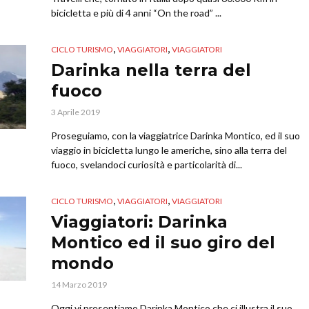
bicicletta e più di 4 anni “On the road” ...
,
,
CICLO TURISMO
VIAGGIATORI
VIAGGIATORI
Darinka nella terra del
fuoco
3 Aprile 2019
Proseguiamo, con la viaggiatrice Darinka Montico, ed il suo
viaggio in bicicletta lungo le americhe, sino alla terra del
fuoco, svelandoci curiosità e particolarità di...
,
,
CICLO TURISMO
VIAGGIATORI
VIAGGIATORI
Viaggiatori: Darinka
Montico ed il suo giro del
mondo
14 Marzo 2019
Oggi vi presentiamo Darinka Montico che ci illustra il suo