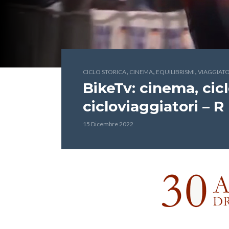
,
,
,
CICLO STORICA
CINEMA
EQUILIBRISMI
VIAGGIATO
BikeTv: cinema, cicl
cicloviaggiatori – R
15 Dicembre 2022