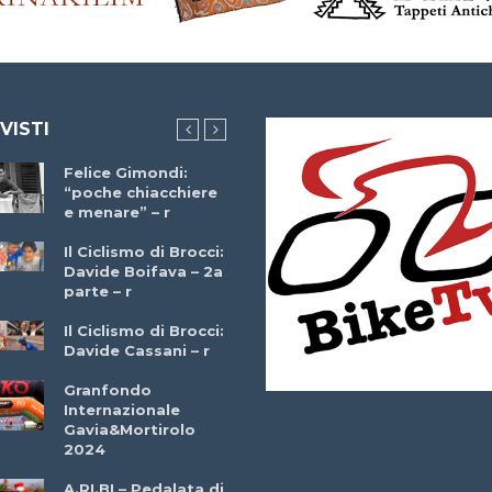
 VISTI
Felice Gimondi:
Brocci Incontra
“poche chiacchiere
Giuseppe Martinell
e menare” – r
– r
Il Ciclismo di Brocci:
Davide Boifava – 2a
Che cos’è il
parte – r
triathlon? Con
Simone Diamantini
Il Ciclismo di Brocci:
– r
Davide Cassani – r
2a BITRAIL 23
Granfondo
Marzo 2025 – Bosc
Internazionale
Comunale di
Gavia&Mortirolo
Bitonto (Ba)
2024
Ottavio Bottechia 
A.RI.BI – Pedalata di