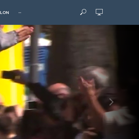
HLON
···