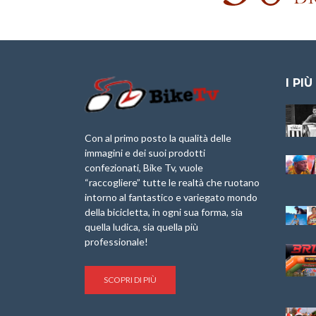
I PIÙ
Granfondo
Aspettando “La
Internazionale
Pellegrina Bike
Laigueglia 22
Marathon 2025”
Con al primo posto la qualità delle
Febbraio 2026
immagini e dei suoi prodotti
IX Ed. “Tra
confezionati, Bike Tv, vuole
Granfondo
Borghi&Castelli” –
“raccogliere” tutte le realtà che ruotano
Internazionale
Anteprima
intorno al fantastico e variegato mondo
Briko Torino – 11
della bicicletta, in ogni sua forma, sia
Maggio 2025 – r
1a Edizione
Granfondo
quella ludica, sia quella più
Minerva Edizioni e
Internazionale San
professionale!
Giancarlo Brocci
Lorenzo Cipressa –
per “Bartali l’Ultimo
Sabato 5 Aprile
Eroico” – r
2025
SCOPRI DI PIÙ
Sulle Strade di
Life on the Sea –
Graziano Battistini
Nel Golfo dei Poeti