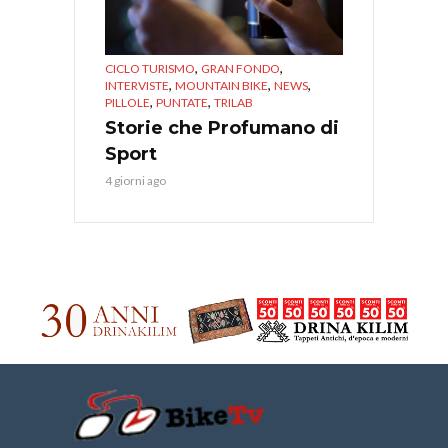
,
,
CICLO TURISMO
GRAN FONDO
,
,
,
INTERVISTE
MOUNTAIN BIKE
NEWS
,
,
PILLOLE
PUNTATE
TRILAB
Storie che Profumano di
Sport
4 giorni ago