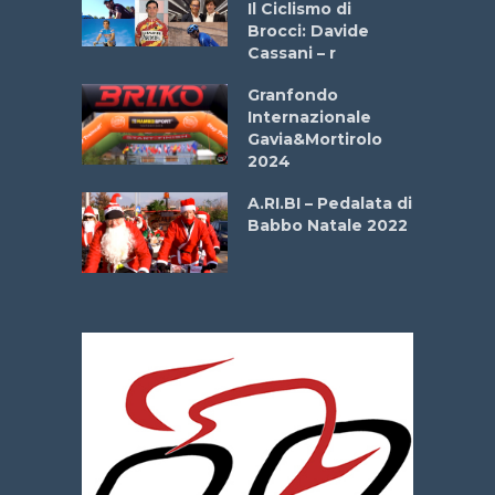
Il Ciclismo di
o
Brocci: Davide
onale San
Cassani – r
ipressa –
Aprile
Granfondo
Internazionale
Gavia&Mortirolo
e Sea –
2024
dei Poeti
A.RI.BI – Pedalata di
Babbo Natale 2022
La
 verde”