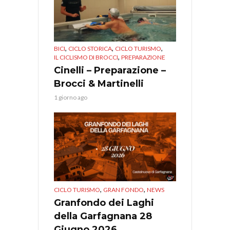
,
,
,
BICI
CICLO STORICA
CICLO TURISMO
,
IL CICLISMO DI BROCCI
PREPARAZIONE
Cinelli – Preparazione –
Brocci & Martinelli
1 giorno ago
,
,
CICLO TURISMO
GRAN FONDO
NEWS
Granfondo dei Laghi
della Garfagnana 28
Giugno 2026