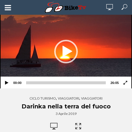
Video
Player
00:00
26:05
,
,
CICLO TURISMO
VIAGGIATORI
VIAGGIATORI
Darinka nella terra del fuoco
3 Aprile 2019