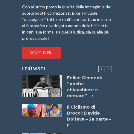
Con al primo posto la qualità delle immagini e dei
suoi prodotti confezionati, Bike Tv, vuole
“raccogliere” tutte le realtà che ruotano intorno
al fantastico e variegato mondo della bicicletta,
in ogni sua forma, sia quella ludica, sia quella più
professionale!
SCOPRI DI PIÙ
I PIÙ VISTI
do “La
Felice Gimondi:
a Bike
“poche
 2025”
chiacchiere e
menare” – r
a
Il Ciclismo di
stelli” –
Brocci: Davide
a
Boifava – 2a parte –
r
ne