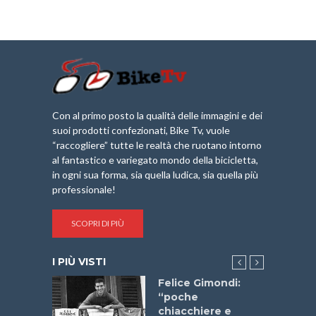
Con al primo posto la qualità delle immagini e dei
suoi prodotti confezionati, Bike Tv, vuole
“raccogliere” tutte le realtà che ruotano intorno
al fantastico e variegato mondo della bicicletta,
in ogni sua forma, sia quella ludica, sia quella più
professionale!
SCOPRI DI PIÙ
I PIÙ VISTI
do “La
Felice Gimondi:
a Bike
“poche
 2025”
chiacchiere e