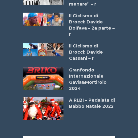
menare” – r
a
Il Ciclismo di
stelli” –
Brocci: Davide
a
Boifava – 2a parte –
r
ne
Il Ciclismo di
o
Brocci: Davide
onale San
Cassani – r
ipressa –
Aprile
Granfondo
Internazionale
Gavia&Mortirolo
e Sea –
2024
dei Poeti
A.RI.BI – Pedalata di
Babbo Natale 2022
La
 verde”