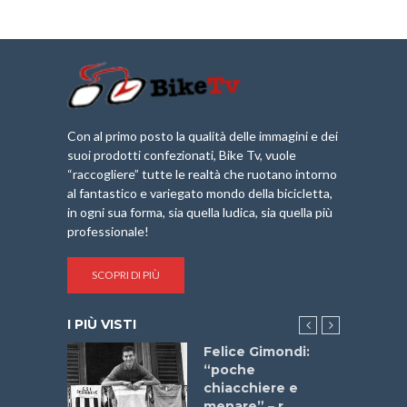
Con al primo posto la qualità delle immagini e dei
suoi prodotti confezionati, Bike Tv, vuole
“raccogliere” tutte le realtà che ruotano intorno
al fantastico e variegato mondo della bicicletta,
in ogni sua forma, sia quella ludica, sia quella più
professionale!
SCOPRI DI PIÙ
I PIÙ VISTI
do “La
Felice Gimondi:
a Bike
“poche
 2025”
chiacchiere e
menare” – r