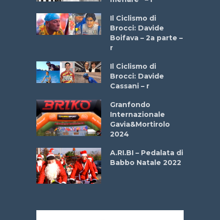
a
Il Ciclismo di
stelli” –
Brocci: Davide
a
Boifava – 2a parte –
r
ne
Il Ciclismo di
o
Brocci: Davide
onale San
Cassani – r
ipressa –
Aprile
Granfondo
Internazionale
Gavia&Mortirolo
e Sea –
2024
dei Poeti
A.RI.BI – Pedalata di
Babbo Natale 2022
La
 verde”