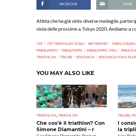
FACEBOOK
EMAIL
Atleta che ha già vinto diverse medaglie, parteci
vista delle prossime a Tokyo 2020. Andiamo a c
707
707 TRIATHLON TEAM
ART4SPORT
FABIO D'ANN
PARALIMPICI
PARALYMPIC
PARALYMPIC.ORG
PARAOLI
TRIATHLON
TRILAB
VERONICA
VERONICA YOKO PLE
YOU MAY ALSO LIKE
,
,
TRIATHLON
TRIATHLON
TRILAB
TR
Che cos’è il triathlon? Con
I consi
Simone Diamantini – r
la tripl
Con Simone Diamantini, Project
Ivan Risti