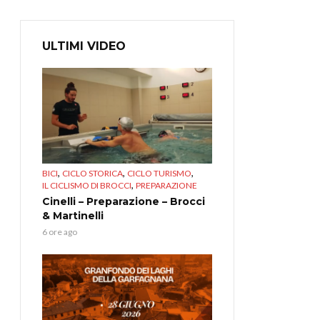
ULTIMI VIDEO
,
,
,
BICI
CICLO STORICA
CICLO TURISMO
,
IL CICLISMO DI BROCCI
PREPARAZIONE
Cinelli – Preparazione – Brocci
& Martinelli
6 ore ago