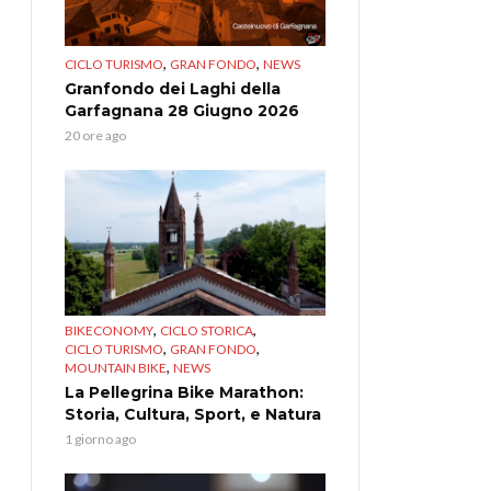
,
,
CICLO TURISMO
GRAN FONDO
NEWS
Granfondo dei Laghi della
Garfagnana 28 Giugno 2026
20 ore ago
,
,
BIKECONOMY
CICLO STORICA
,
,
CICLO TURISMO
GRAN FONDO
,
MOUNTAIN BIKE
NEWS
La Pellegrina Bike Marathon:
Storia, Cultura, Sport, e Natura
1 giorno ago