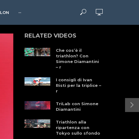
HLON
···
RELATED VIDEOS
Che cos’è il
triathlon? Con
Simone Diamantini
– r
I consigli di Ivan
Risti per la triplice –
r
TriLab con Simone
Diamantini
Triathlon alla
ripartenza con
Tokyo sullo sfondo