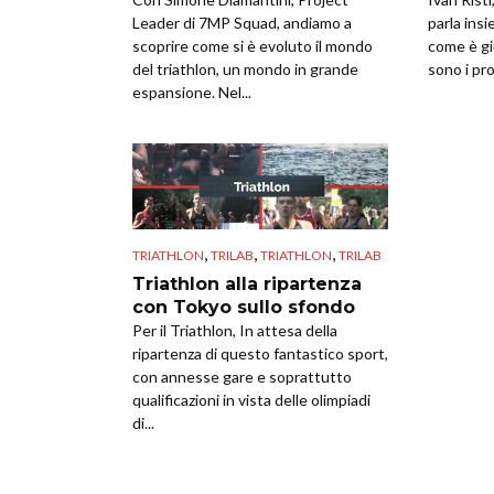
Leader di 7MP Squad, andiamo a
parla ins
scoprire come si è evoluto il mondo
come è gi
del triathlon, un mondo in grande
sono i pro
espansione. Nel...
,
,
,
TRIATHLON
TRILAB
TRIATHLON
TRILAB
Triathlon alla ripartenza
con Tokyo sullo sfondo
Per il Triathlon, In attesa della
ripartenza di questo fantastico sport,
con annesse gare e soprattutto
qualificazioni in vista delle olimpiadi
di...