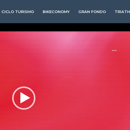
CICLO TURISMO
BIKECONOMY
GRAN FONDO
TRIAT
Video
Player