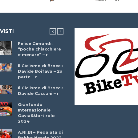
 VISTI
Felice Gimondi:
Brocci Incontra
“poche chiacchiere
Giuseppe Martinell
e menare” – r
– r
Il Ciclismo di Brocci:
Davide Boifava – 2a
Che cos’è il
parte – r
triathlon? Con
Simone Diamantini
Il Ciclismo di Brocci:
– r
Davide Cassani – r
2a BITRAIL 23
Granfondo
Marzo 2025 – Bosc
Internazionale
Comunale di
Gavia&Mortirolo
Bitonto (Ba)
2024
Ottavio Bottechia 
A.RI.BI – Pedalata di
Versione Integrale 
Babbo Natale 2022