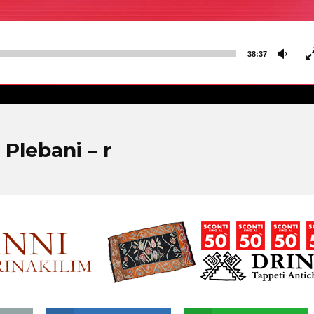
38:37
 Plebani – r