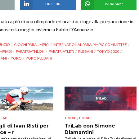
LINKEDIN
WHATSAPP
pato a più di una olimpiade ed ora si accinge alla preparazione in
onoscerla meglio insieme a Fabio D’Annunzio.
UNZIO
GIOCHI PARALIMPICI
INTERNATIONAL PARALYMPIC COMMITTEE
MPIADI
PARATRIATHLON
PARATRIATLETI
PLEBANI
TOKYO 2020
BANI
YOKO
YOKO PLEBANI
,
ILAB
TRILAB
TRILAB
gli di Ivan Risti per
TriLab con Simone
ice – r
Diamantini
, triatleta professionista, ci
TriLab, la rubrica di BikeTv dedicata al