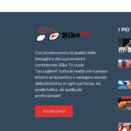
I PIÙ
Granfondo
Aspettando “La
Internazionale
Pellegrina Bike
Laigueglia 22
Marathon 2025”
Con al primo posto la qualità delle
Febbraio 2026
immagini e dei suoi prodotti
IX Ed. “Tra
confezionati, Bike Tv, vuole
Granfondo
Borghi&Castelli” –
“raccogliere” tutte le realtà che ruotano
Internazionale
Anteprima
intorno al fantastico e variegato mondo
Briko Torino – 11
della bicicletta, in ogni sua forma, sia
Maggio 2025 – r
1a Edizione
Granfondo
quella ludica, sia quella più
Minerva Edizioni e
Internazionale San
professionale!
Giancarlo Brocci
Lorenzo Cipressa –
per “Bartali l’Ultimo
Sabato 5 Aprile
Eroico” – r
2025
SCOPRI DI PIÙ
Sulle Strade di
Life on the Sea –
Graziano Battistini
Nel Golfo dei Poeti