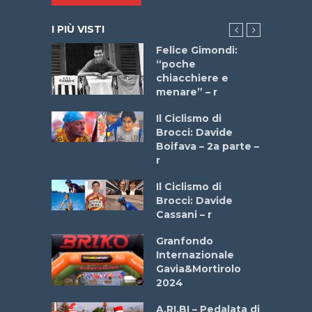
I PIÙ VISTI
do “La
Felice Gimondi:
a Bike
“poche
 2025”
chiacchiere e
menare” – r
a
Il Ciclismo di
stelli” –
Brocci: Davide
a
Boifava – 2a parte –
r
ne
Il Ciclismo di
o
Brocci: Davide
onale San
Cassani – r
ipressa –
Aprile
Granfondo
Internazionale
Gavia&Mortirolo
e Sea –
2024
dei Poeti
A.RI.BI – Pedalata di