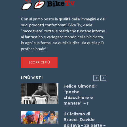
Con al primo posto la qualità delle immagini e dei
suoi prodotti confezionati, Bike Tv, vuole
“raccogliere” tutte le realtà che ruotano intorno
al fantastico e variegato mondo della bicicletta,
in ogni sua forma, sia quella ludica, sia quella più
professionale!
SCOPRI DI PIÙ
I PIÙ VISTI
do “La
Felice Gimondi:
a Bike
“poche
 2025”
chiacchiere e
menare” – r
a
Il Ciclismo di
stelli” –
Brocci: Davide
a
Boifava – 2a parte –