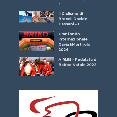
r
ne
Il Ciclismo di
o
Brocci: Davide
onale San
Cassani – r
ipressa –
Aprile
Granfondo
Internazionale
Gavia&Mortirolo
e Sea –
2024
dei Poeti
A.RI.BI – Pedalata di
Babbo Natale 2022
La
 verde”