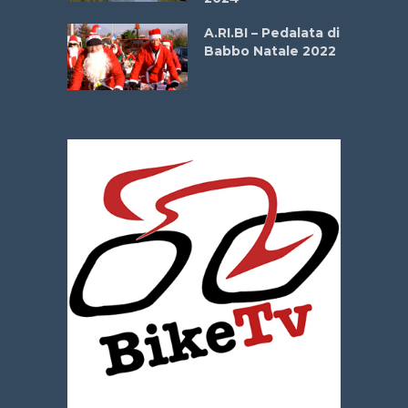
dei Poeti
A.RI.BI – Pedalata di
Babbo Natale 2022
La
 verde”