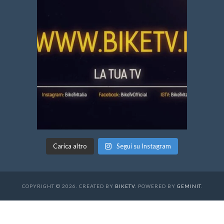
Carica altro
Segui su Instagram
COPYRIGHT © 2026. CREATED BY
BIKETV
. POWERED BY
GEMINIT
.