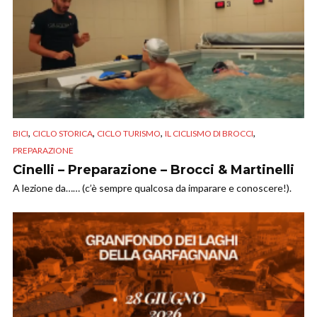
,
,
,
,
BICI
CICLO STORICA
CICLO TURISMO
IL CICLISMO DI BROCCI
PREPARAZIONE
Cinelli – Preparazione – Brocci & Martinelli
A lezione da…… (c’è sempre qualcosa da imparare e conoscere!).