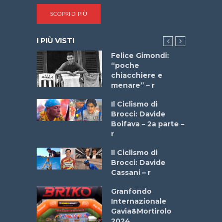
SCOPRI DI PIÙ
I PIÙ VISTI
do “La
Felice Gimondi:
a Bike
“poche
 2025”
chiacchiere e
menare” – r
a
Il Ciclismo di
stelli” –
Brocci: Davide
a
Boifava – 2a parte –
r
ne
Il Ciclismo di
o
Brocci: Davide
onale San
Cassani – r
ipressa –
Aprile
Granfondo
Internazionale
Gavia&Mortirolo
e Sea –
2024