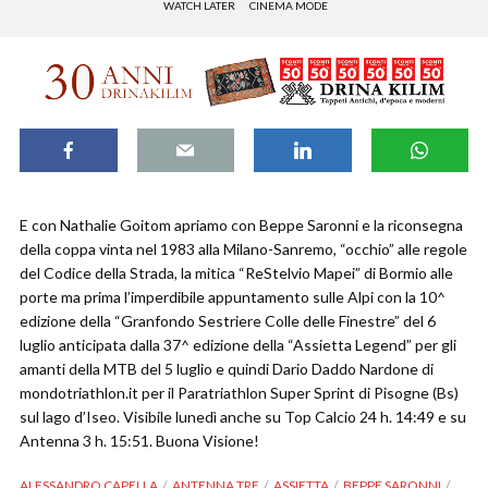
WATCH LATER
CINEMA MODE
E con Nathalie Goitom apriamo con Beppe Saronni e la riconsegna
della coppa vinta nel 1983 alla Milano-Sanremo, “occhio” alle regole
del Codice della Strada, la mitica “ReStelvio Mapei” di Bormio alle
porte ma prima l’imperdibile appuntamento sulle Alpi con la 10^
edizione della “Granfondo Sestriere Colle delle Finestre” del 6
luglio anticipata dalla 37^ edizione della “Assietta Legend” per gli
amanti della MTB del 5 luglio e quindi Dario Daddo Nardone di
mondotriathlon.it per il Paratriathlon Super Sprint di Pisogne (Bs)
sul lago d’Iseo. Visibile lunedì anche su Top Calcio 24 h. 14:49 e su
Antenna 3 h. 15:51. Buona Visione!
ALESSANDRO CAPELLA
ANTENNA TRE
ASSIETTA
BEPPE SARONNI