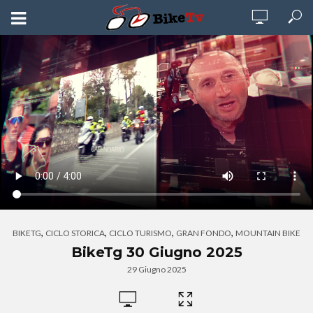
,
,
,
,
BIKETG
CICLO STORICA
CICLO TURISMO
GRAN FONDO
MOUNTAIN BIKE
BikeTg 30 Giugno 2025
29 Giugno 2025