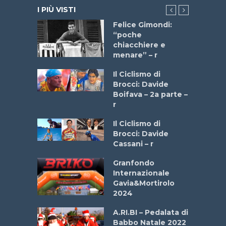
I PIÙ VISTI
do “La
Felice Gimondi:
a Bike
“poche
 2025”
chiacchiere e
menare” – r
a
Il Ciclismo di
stelli” –
Brocci: Davide
a
Boifava – 2a parte –
r
ne
Il Ciclismo di
o
Brocci: Davide
onale San
Cassani – r
ipressa –
Aprile
Granfondo
Internazionale
Gavia&Mortirolo
e Sea –
2024
dei Poeti
A.RI.BI – Pedalata di
Babbo Natale 2022