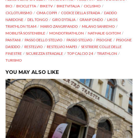
BICI
BICICLETTA
BIKETV
BIKETVITALIA
CICLISMO
CICLOTURISMO
CIMA COPPI
CODICE DELLA STRADA
DADDO
NARDONE
DEL TONGO
GIRO D'ITALIA
GRANFONDO
LIKOS
TRIATHLON TEAM
MARIO ZANGRFANDO
MILANO SANREMO
MOBILITÀ SOSTENIBILE
MONDOTRIATHLON
NATHALIE GOITOM
PANTANI
PASSO DELLO STELVIO
PASSO STELVIO
PISOGNE
PISOGNE
DASDDO
RESTELVIO
RESTELVIO MAPEI
SESTRIERE COLLE DELLE
FINESTRE
SICUREZZA STRADALE
TOP CALCIO 24
TRIATHLON
TURISMO
YOU MAY ALSO LIKE