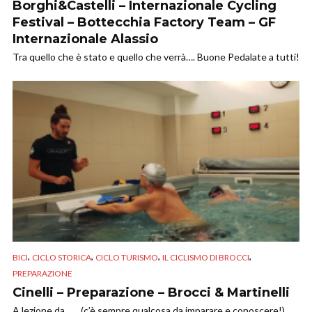
Borghi&Castelli – Internazionale Cycling
Festival – Bottecchia Factory Team – GF
Internazionale Alassio
Tra quello che è stato e quello che verrà…. Buone Pedalate a tutti!
,
,
,
,
BICI
CICLO STORICA
CICLO TURISMO
IL CICLISMO DI BROCCI
PREPARAZIONE
Cinelli – Preparazione – Brocci & Martinelli
A lezione da…… (c’è sempre qualcosa da imparare e conoscere!).