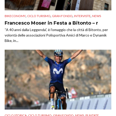
,
,
,
,
BIKECONOMY
CICLO TURISMO
GRAN FONDO
INTERVISTE
NEWS
Francesco Moser in Festa a Bitonto – r
“A 40 anni dalla Leggenda”, è l’omaggio che la città di Bitonto, per
volontà delle associazioni Polisportiva Amici di Marco e Dynamik
Bike, in...
,
,
,
,
CICLO STORICA
CICLO TURISMO
GRAN FONDO
NEWS
PUNTATE