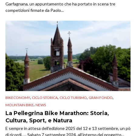
Garfagnana, un appuntamento che ha portato in scena tre
competizioni firmate da Paolo...
,
,
,
,
BIKECONOMY
CICLO STORICA
CICLO TURISMO
GRAN FONDO
,
MOUNTAIN BIKE
NEWS
La Pellegrina Bike Marathon: Storia,
Cultura, Sport, e Natura
E sempre in attesa dell’edizione 2025 del 12 e 13 settembre, un pò
di ricordi….. Sabato 7 settembre 2024, all’interno del progetto...