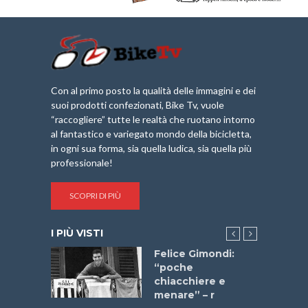
Con al primo posto la qualità delle immagini e dei
suoi prodotti confezionati, Bike Tv, vuole
“raccogliere” tutte le realtà che ruotano intorno
al fantastico e variegato mondo della bicicletta,
in ogni sua forma, sia quella ludica, sia quella più
professionale!
SCOPRI DI PIÙ
I PIÙ VISTI
do “La
Felice Gimondi:
a Bike
“poche
 2025”
chiacchiere e
menare” – r