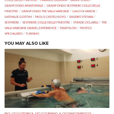
GRANFONDO AMATORIALE
GRANFONDO SESTRIERE COLLE DELLE
FINESTRE
GRANFONDO TRE VALLI VARESINE
LAGO DI VARESE
NATHALIE GOITOM
PAOLO CASTELNOVO
SANDRO STEVAN
SESTRIERE
SESTRIERE COLLE DELLE FINESTRE
STRADE CICLABILI
TRE
VALLI VARESINE GRAVEL EXPERIENCE
TRIATHLON
TROFEO
SPECIALIZED
TURISMO
YOU MAY ALSO LIKE
,
,
,
,
BICI
CICLO STORICA
CICLO TURISMO
IL CICLISMO DI BROCCI