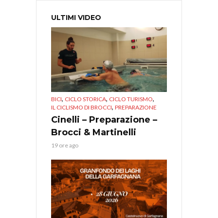
ULTIMI VIDEO
,
,
,
BICI
CICLO STORICA
CICLO TURISMO
,
IL CICLISMO DI BROCCI
PREPARAZIONE
Cinelli – Preparazione –
Brocci & Martinelli
19 ore ago