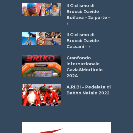
a
Il Ciclismo di
stelli” –
Brocci: Davide
a
Boifava – 2a parte –
r
ne
Il Ciclismo di
o
Brocci: Davide
onale San
Cassani – r
ipressa –
Aprile
Granfondo
Internazionale
Gavia&Mortirolo
e Sea –
2024
dei Poeti
A.RI.BI – Pedalata di
Babbo Natale 2022
La
 verde”