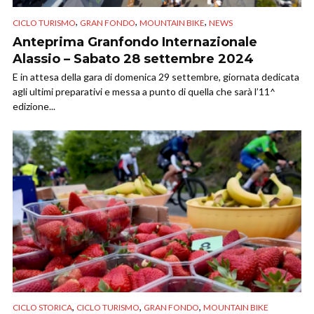
,
,
,
CICLO TURISMO
GRAN FONDO
MOUNTAIN BIKE
NEWS
Anteprima Granfondo Internazionale
Alassio – Sabato 28 settembre 2024
E in attesa della gara di domenica 29 settembre, giornata dedicata
agli ultimi preparativi e messa a punto di quella che sarà l’11^
edizione...
,
,
,
CICLO STORICA
CICLO TURISMO
GRAN FONDO
MOUNTAIN BIKE