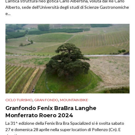
L’antica struttura neo gotica Carlo Albertina, voluta dal Re Carlo
Alberto, sede dell’Università degli studi di Scienze Gastronomiche
e...
,
,
CICLO TURISMO
GRAN FONDO
MOUNTAIN BIKE
Granfondo Fenix BraBra Langhe
Monferrato Roero 2024
La 31^ edizione della Fenix Bra Bra Spacialized si è svolta sabato
27 e domenica 28 aprile nella super location di Pollenzo (Cn). E