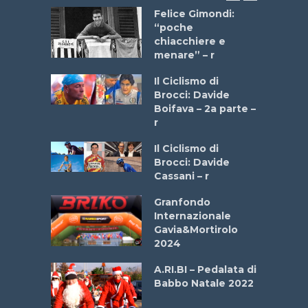
do “La
Felice Gimondi:
a Bike
“poche
 2025”
chiacchiere e
menare” – r
a
Il Ciclismo di
stelli” –
Brocci: Davide
a
Boifava – 2a parte –
r
ne
Il Ciclismo di
o
Brocci: Davide
onale San
Cassani – r
ipressa –
Aprile
Granfondo
Internazionale
Gavia&Mortirolo
e Sea –
2024
dei Poeti
A.RI.BI – Pedalata di
Babbo Natale 2022
La
 verde”