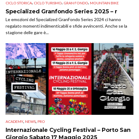
,
,
,
CICLO STORICA
CICLO TURISMO
GRAN FONDO
MOUNTAIN BIKE
Specialized Granfondo Series 2025 – r
Le emozioni del Specialized GranFondo Series 2024 ci hanno
regalato momenti indimenticabili e sfide avvincenti. Anche se la
stagione delle gare è...
,
,
ACADEMY
NEWS
PRO
Internazionale Cycling Festival – Porto San
Giorgio Sabato 17 Maggio 2025