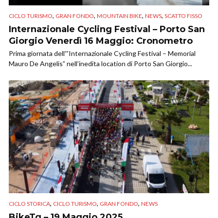
,
,
,
,
CICLO TURISMO
GRAN FONDO
MOUNTAIN BIKE
NEWS
SCATTO FISSO
Internazionale Cycling Festival – Porto San
Giorgio Venerdì 16 Maggio: Cronometro
Prima giornata dell'”Internazionale Cycling Festival – Memorial
Mauro De Angelis” nell’inedita location di Porto San Giorgio...
,
,
,
CICLO STORICA
CICLO TURISMO
GRAN FONDO
NEWS
BikeTg – 19 Maggio 2025