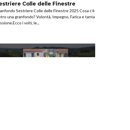
estriere Colle delle Finestre
anfondo Sestriere Colle delle Finestre 2025 Cosa c’è
etro una granfondo? Volontà, Impegno, Fatica e tanta
ssione.Ecco i volti, le...
,
,
,
CLO TURISMO
GRAN FONDO
MOUNTAIN BIKE
NEWS
raBra Experience – Sabato 24
aggio 2025
 prima grande novità è il cambio di data, infatti la 32^