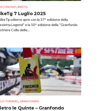
,
IKECONOMY
BIKETG
ikeTg 7 Luglio 2025
 BikeTg odierno apre con la 37^ edizione della
ssietta Legend” e la 10^ edizione della “Granfondo
striere Colle delle...
,
CLO TURISMO
GRAN FONDO
ietro le Quinte – Granfondo