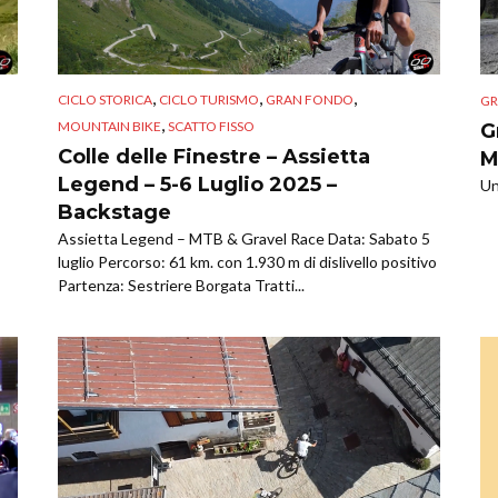
,
,
,
CICLO STORICA
CICLO TURISMO
GRAN FONDO
GR
,
MOUNTAIN BIKE
SCATTO FISSO
G
Colle delle Finestre – Assietta
M
Legend – 5-6 Luglio 2025 –
Un
Backstage
Assietta Legend – MTB & Gravel Race Data: Sabato 5
luglio Percorso: 61 km. con 1.930 m di dislivello positivo
Partenza: Sestriere Borgata Tratti...