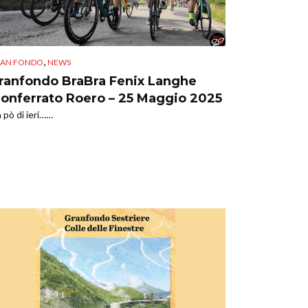
,
AN FONDO
NEWS
ranfondo BraBra Fenix Langhe
onferrato Roero – 25 Maggio 2025
 pò di ieri……