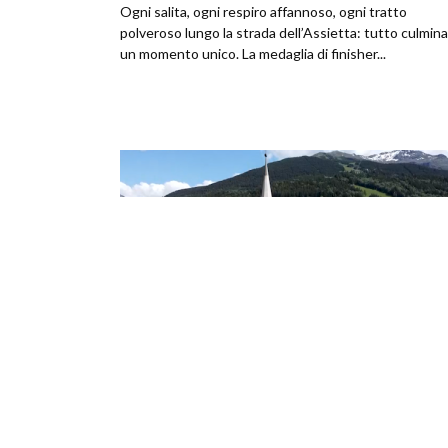
Ogni salita, ogni respiro affannoso, ogni tratto
polveroso lungo la strada dell’Assietta: tutto culmina
un momento unico. La medaglia di finisher...
,
,
CICLO STORICA
CICLO TURISMO
GRAN FONDO
Cinema – Colle delle Finestre –
Duomo Stelvio –