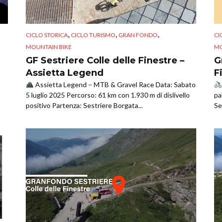
,
,
,
CICLO STORICA
CICLO TURISMO
GRAN FONDO
CI
MOUNTAIN BIKE
MO
GF Sestriere Colle delle Finestre –
G
Assietta Legend
F
Assietta Legend – MTB & Gravel Race Data: Sabato
5 luglio 2025 Percorso: 61 km con 1.930 m di dislivello
pa
positivo Partenza: Sestriere Borgata...
Se