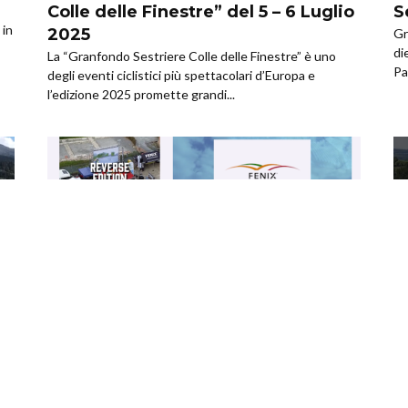
Colle delle Finestre” del 5 – 6 Luglio
S
 in
2025
Gr
di
La “Granfondo Sestriere Colle delle Finestre” è uno
Pa
degli eventi ciclistici più spettacolari d’Europa e
l’edizione 2025 promette grandi...
,
GRAN FONDO
NEWS
CI
Granfondo Fenix BraBra 2025 –
B
Highlights
M
Piccolo “assaggio” della 32^ edizione della Granfondo
La