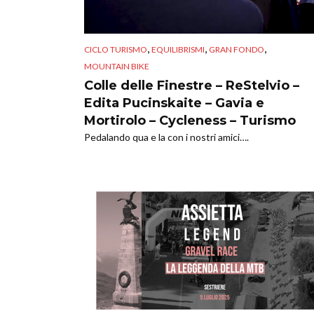
,
,
,
CICLO TURISMO
EQUILIBRISMI
GRAN FONDO
MOUNTAIN BIKE
Colle delle Finestre – ReStelvio –
Edita Pucinskaite – Gavia e
Mortirolo – Cycleness – Turismo
Pedalando qua e la con i nostri amici….