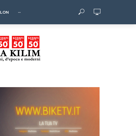
HLON
···