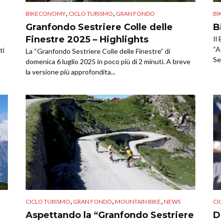
,
,
BIKECONOMY
CICLO TURISMO
GRAN FONDO
B
Granfondo Sestriere Colle delle
B
Finestre 2025 – Highlights
Il
“A
ti
La “Granfondo Sestriere Colle delle Finestre” di
Se
domenica 6 luglio 2025 in poco più di 2 minuti. A breve
la versione più approfondita...
,
,
,
CICLO TURISMO
GRAN FONDO
MOUNTAIN BIKE
NEWS
CI
Aspettando la “Granfondo Sestriere
D