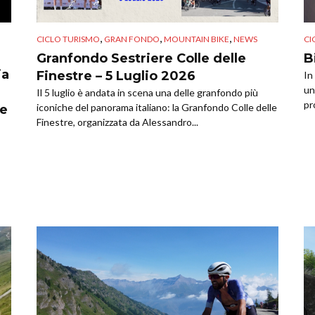
,
,
,
CICLO TURISMO
GRAN FONDO
MOUNTAIN BIKE
NEWS
CI
Granfondo Sestriere Colle delle
B
ia
Finestre – 5 Luglio 2026
In
un
Il 5 luglio è andata in scena una delle granfondo più
pr
iconiche del panorama italiano: la Granfondo Colle delle
le
Finestre, organizzata da Alessandro...