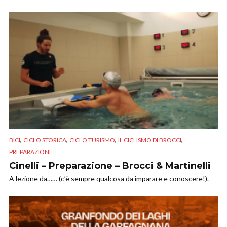
,
,
,
,
BICI
CICLO STORICA
CICLO TURISMO
IL CICLISMO DI BROCCI
PREPARAZIONE
Cinelli – Preparazione – Brocci & Martinelli
A lezione da…… (c’è sempre qualcosa da imparare e conoscere!).