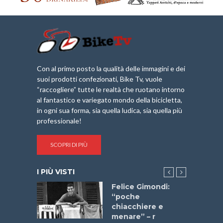
Con al primo posto la qualità delle immagini e dei
suoi prodotti confezionati, Bike Tv, vuole
“raccogliere” tutte le realtà che ruotano intorno
al fantastico e variegato mondo della bicicletta,
in ogni sua forma, sia quella ludica, sia quella più
professionale!
SCOPRI DI PIÙ
I PIÙ VISTI
do “La
Felice Gimondi:
a Bike
“poche
 2025”
chiacchiere e
menare” – r