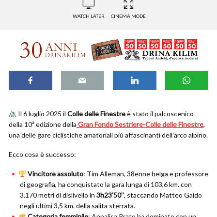
WATCH LATER
CINEMA MODE
Il 6 luglio 2025 il
Colle delle Finestre
è stato il palcoscenico
della 10ª edizione della
Gran Fondo Sestriere-Colle delle Finestre
,
una delle gare ciclistiche amatoriali più affascinanti dell’arco alpino.
Ecco cosa è successo:
Vincitore assoluto
: Tim Alleman, 38enne belga e professore
di geografia, ha conquistato la gara lunga di 103,6 km. con
3.170 metri di dislivello in
3h23’50’’
, staccando Matteo Gaido
negli ultimi 3,5 km. della salita sterrata.
Categoria femminile
: Annalisa Prato ha dominato con un