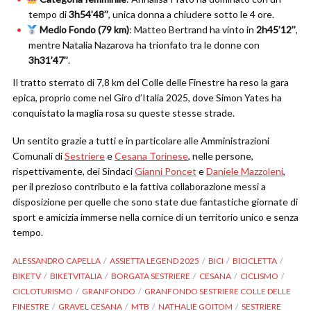
tempo di
3h54’48’’
, unica donna a chiudere sotto le 4 ore.
Medio Fondo (79 km)
: Matteo Bertrand ha vinto in
2h45’12’’
,
mentre Natalia Nazarova ha trionfato tra le donne con
3h31’47’’
.
Il tratto sterrato di 7,8 km del Colle delle Finestre ha reso la gara
epica, proprio come nel Giro d’Italia 2025, dove Simon Yates ha
conquistato la maglia rosa su queste stesse strade.
Un sentito grazie a tutti e in particolare alle Amministrazioni
Comunali di
Sestriere
e
Cesana Torinese
, nelle persone,
rispettivamente, dei Sindaci
Gianni Poncet
e
Daniele Mazzoleni
,
per il prezioso contributo e la fattiva collaborazione messi a
disposizione per quelle che sono state due fantastiche giornate di
sport e amicizia immerse nella cornice di un territorio unico e senza
tempo.
ALESSANDRO CAPELLA
ASSIETTA LEGEND 2025
BICI
BICICLETTA
BIKETV
BIKETVITALIA
BORGATA SESTRIERE
CESANA
CICLISMO
CICLOTURISMO
GRANFONDO
GRANFONDO SESTRIERE COLLE DELLE
FINESTRE
GRAVEL CESANA
MTB
NATHALIE GOITOM
SESTRIERE