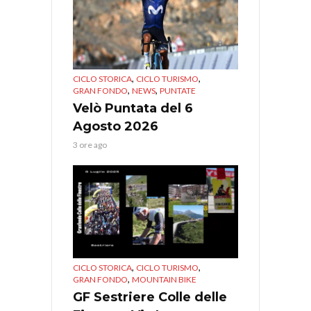
,
,
CICLO STORICA
CICLO TURISMO
,
,
GRAN FONDO
NEWS
PUNTATE
Velò Puntata del 6
Agosto 2026
3 ore ago
,
,
CICLO STORICA
CICLO TURISMO
,
GRAN FONDO
MOUNTAIN BIKE
GF Sestriere Colle delle