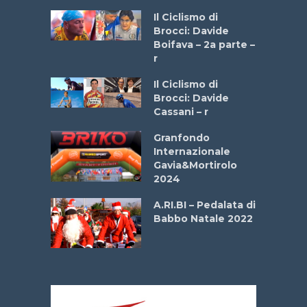
a
Il Ciclismo di
stelli” –
Brocci: Davide
a
Boifava – 2a parte –
r
ne
Il Ciclismo di
o
Brocci: Davide
onale San
Cassani – r
ipressa –
Aprile
Granfondo
Internazionale
Gavia&Mortirolo
e Sea –
2024
dei Poeti
A.RI.BI – Pedalata di
Babbo Natale 2022
La
 verde”