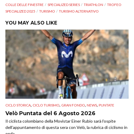
COLLE DELLE FINESTRE
SPECIALIZED SERIES
TRIATHLON
TROFEO
SPECIALIZED 2025
TURISMO
TURISMO ALTERNATIVO
YOU MAY ALSO LIKE
,
,
,
,
CICLO STORICA
CICLO TURISMO
GRAN FONDO
NEWS
PUNTATE
Velò Puntata del 6 Agosto 2026
Il ciclista colombiano della Movistar Einer Rubio sarà l’ospite
dell’appuntamento di questa sera con Velò, la rubrica di ciclismo in
onda...