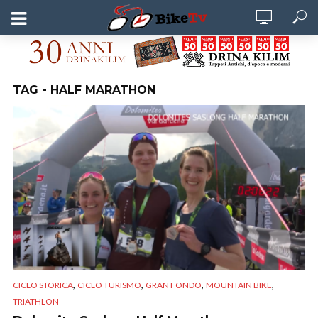
TAG - HALF MARATHON
,
,
,
,
CICLO STORICA
CICLO TURISMO
GRAN FONDO
MOUNTAIN BIKE
TRIATHLON