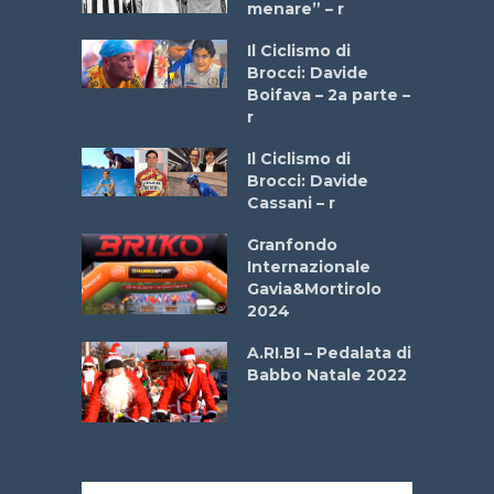
menare” – r
a
Il Ciclismo di
stelli” –
Brocci: Davide
a
Boifava – 2a parte –
r
ne
Il Ciclismo di
o
Brocci: Davide
onale San
Cassani – r
ipressa –
Aprile
Granfondo
Internazionale
Gavia&Mortirolo
e Sea –
2024
dei Poeti
A.RI.BI – Pedalata di
Babbo Natale 2022
La
 verde”