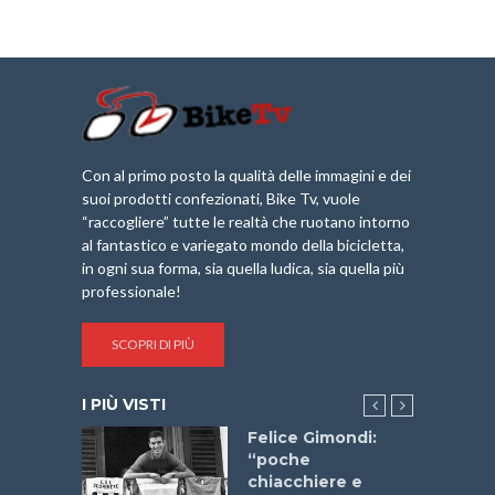
Con al primo posto la qualità delle immagini e dei
suoi prodotti confezionati, Bike Tv, vuole
“raccogliere” tutte le realtà che ruotano intorno
al fantastico e variegato mondo della bicicletta,
in ogni sua forma, sia quella ludica, sia quella più
professionale!
SCOPRI DI PIÙ
I PIÙ VISTI
do “La
Felice Gimondi:
a Bike
“poche
 2025”
chiacchiere e