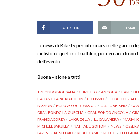
FACEBOOK
EMAIL
Le news di BikeTv per informarvi delle gare o de
ciclistici e quelli di Triathlon, per cercare di n
dell’evento.
Buona visione a tutti
19 FONDO MOLISANA
3BMETEO
ANCONA
BARI
BE
ITALIANO PARATRIATHLON
CICLISMO
CITTÀ DI CERIALE
PASSION
FOLOW YOUR PASSION
G.S. LOABIKERS
GAN
GRAN FONDO LAIGUEGLIA
GRANFONDO ANCONA
GRA
FRANCIACORTA
LAIGUEGLIA
LUCA LAMERA
MARIAN
MICHELE SARZILLA
NATHALIE GOITOM
NEWS
OSSER
PAVESE
RE STELVIO
REBEL CAMP
RECCO
TELEGIOR