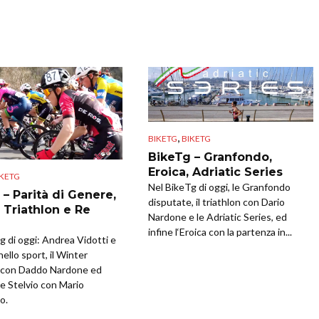
,
BIKETG
BIKETG
BikeTg – Granfondo,
Eroica, Adriatic Series
IKETG
Nel BikeTg di oggi, le Granfondo
 – Parità di Genere,
disputate, il triathlon con Dario
 Triathlon e Re
Nardone e le Adriatic Series, ed
infine l‘Eroica con la partenza in...
g di oggi: Andrea Vidotti e
ello sport, il Winter
n con Daddo Nardone ed
Re Stelvio con Mario
o.