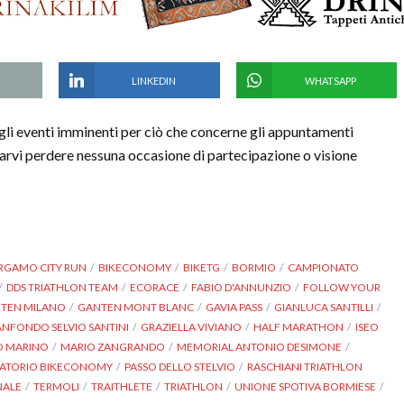
LINKEDIN
WHATSAPP
gli eventi imminenti per ciò che concerne gli appuntamenti
on farvi perdere nessuna occasione di partecipazione o visione
RGAMO CITY RUN
BIKECONOMY
BIKETG
BORMIO
CAMPIONATO
DDS TRIATHLON TEAM
ECORACE
FABIO D'ANNUNZIO
FOLLOW YOUR
TEN MILANO
GANTEN MONT BLANC
GAVIA PASS
GIANLUCA SANTILLI
NFONDO SELVIO SANTINI
GRAZIELLA VIVIANO
HALF MARATHON
ISEO
O MARINO
MARIO ZANGRANDO
MEMORIAL ANTONIO DESIMONE
VATORIO BIKECONOMY
PASSO DELLO STELVIO
RASCHIANI TRIATHLON
NALE
TERMOLI
TRAITHLETE
TRIATHLON
UNIONE SPOTIVA BORMIESE