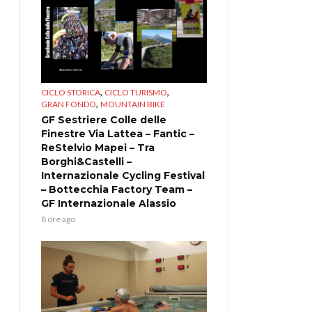
,
,
CICLO STORICA
CICLO TURISMO
,
GRAN FONDO
MOUNTAIN BIKE
GF Sestriere Colle delle
Finestre Via Lattea – Fantic –
ReStelvio Mapei – Tra
Borghi&Castelli –
Internazionale Cycling Festival
– Bottecchia Factory Team –
GF Internazionale Alassio
8 ore ago