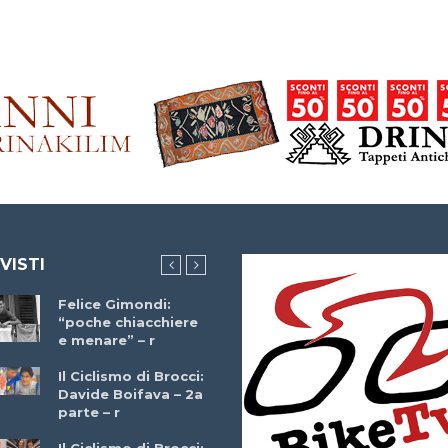
 VISTI
Felice Gimondi:
Brocci Incontra
“poche chiacchiere
Giuseppe Martinell
e menare” – r
– r
Il Ciclismo di Brocci:
Davide Boifava – 2a
Che cos’è il
parte – r
triathlon? Con
Simone Diamantini