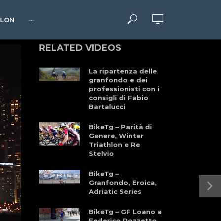
HLON
···
RELATED VIDEOS
La ripartenza delle
granfondo e dei
professionisti con i
consigli di Fabio
Bartalucci
BikeTg – Parità di
Genere, Winter
Triathlon e Re
Stelvio
BikeTg –
Granfondo, Eroica,
Adriatic Series
BikeTg – GF Loano a
Federico Pozzetto,