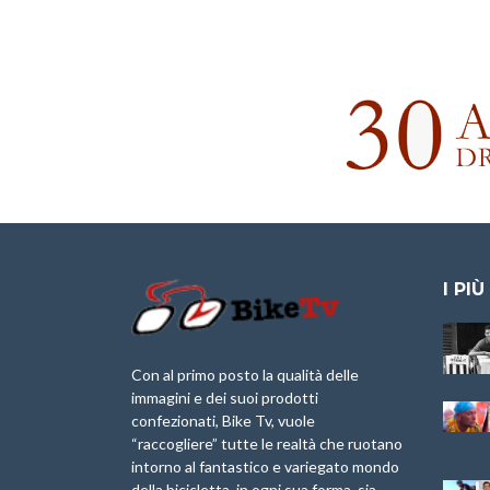
I PIÙ
Granfondo
Aspettando “La
Internazionale
Pellegrina Bike
Laigueglia 22
Marathon 2025”
Con al primo posto la qualità delle
Febbraio 2026
immagini e dei suoi prodotti
IX Ed. “Tra
confezionati, Bike Tv, vuole
Granfondo
Borghi&Castelli” –
“raccogliere” tutte le realtà che ruotano
Internazionale
Anteprima
intorno al fantastico e variegato mondo
Briko Torino – 11
della bicicletta, in ogni sua forma, sia