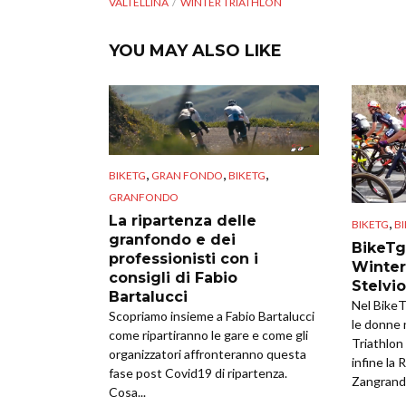
VALTELLINA
WINTER TRIATHLON
YOU MAY ALSO LIKE
,
,
,
BIKETG
GRAN FONDO
BIKETG
GRANFONDO
La ripartenza delle
,
BIKETG
B
granfondo e dei
BikeTg
professionisti con i
Winter
consigli di Fabio
Stelvio
Bartalucci
Nel BikeT
Scopriamo insieme a Fabio Bartalucci
le donne n
come ripartiranno le gare e come gli
Triathlo
organizzatori affronteranno questa
infine la 
fase post Covid19 di ripartenza.
Zangrand
Cosa...