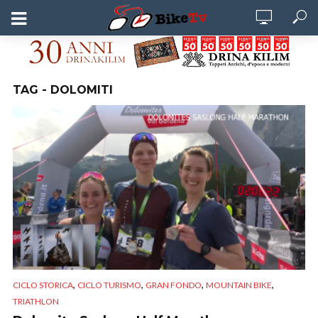
TAG - DOLOMITI
,
,
,
,
CICLO STORICA
CICLO TURISMO
GRAN FONDO
MOUNTAIN BIKE
TRIATHLON