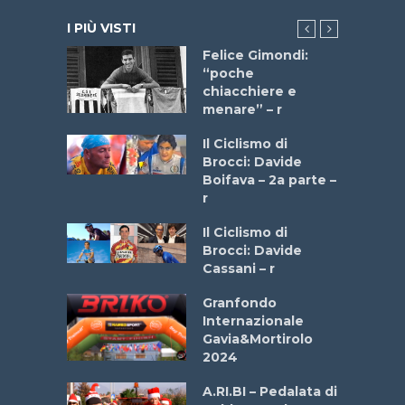
I PIÙ VISTI
do “La
Felice Gimondi:
a Bike
“poche
 2025”
chiacchiere e
menare” – r
a
Il Ciclismo di
stelli” –
Brocci: Davide
a
Boifava – 2a parte –
r
ne
Il Ciclismo di
o
Brocci: Davide
onale San
Cassani – r
ipressa –
Aprile
Granfondo
Internazionale
Gavia&Mortirolo
e Sea –
2024
dei Poeti
A.RI.BI – Pedalata di