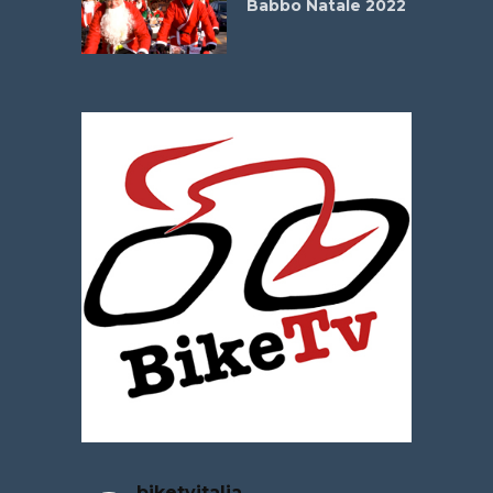
Babbo Natale 2022
La
 verde”
biketvitalia