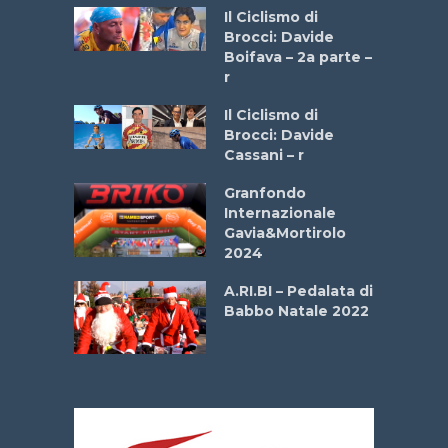
a
Il Ciclismo di
stelli” –
Brocci: Davide
a
Boifava – 2a parte –
r
ne
Il Ciclismo di
o
Brocci: Davide
onale San
Cassani – r
ipressa –
Aprile
Granfondo
Internazionale
Gavia&Mortirolo
e Sea –
2024
dei Poeti
A.RI.BI – Pedalata di
Babbo Natale 2022
La
 verde”