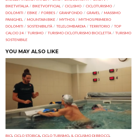
BIKETVITALIA
BIKETVOFFICIAL
CICLISMO
CICLOTURISMO
DOLOMITI
EBIKE
FORBES
GRANFONDO
GRAVEL
MASSIMO
PANIGHEL
MOUNTAIN BIKE
MYTHOS
MYTHOS PRIMIERO
DOLOMITI
SOSTENIBILITÀ
TELELOMBARDIA
TERRITORIO
TOP
CALCIO 24
TURISMO
TURISMO CICLOTURISMO BICICLETTA
TURISMO
SOSTENIBILE
YOU MAY ALSO LIKE
,
,
,
,
BICI
CICLO STORICA
CICLO TURISMO
IL CICLISMO DI BROCCI