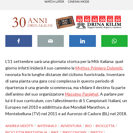
WATCH LATER
CINEMA MODE
L’11 settembre sarà una giornata storica per la Mtb italiana: quel
giorno infatti inizierà il suo cammino la
Mythos Primiero Dolomiti
,
neonata fra le lunghe distanze del ciclismo fuoristrada. Inventare
di sana pianta una gara così complessa in questo periodo di
ripartenza è una grande scommessa, ma sfidare il destino fa parte
dell’animo del suo organizzatore
Massimo Panighel
. A parlare per
lui è il suo curriculum, con l’allestimento di 5 Campionati Italiani, un
Europeo nel 2010 e addirittura due Mondiali Marathon, a
Montebelluna (TV) nel 2011 e ad Auronzo di Cadore (BL) nel 2018.
ANDREA VIDOTTI
ANTENNA 3
AVVENTURA
BICI
BICICLETTA
BICICLETTA BIKETVITALIA
BIKE
BIKECONOMY
BIKETV