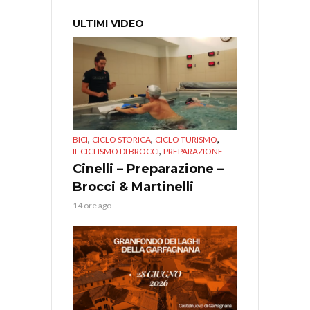
ULTIMI VIDEO
,
,
,
BICI
CICLO STORICA
CICLO TURISMO
,
IL CICLISMO DI BROCCI
PREPARAZIONE
Cinelli – Preparazione –
Brocci & Martinelli
14 ore ago