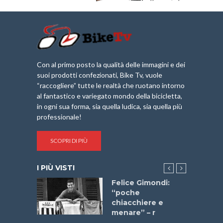
Con al primo posto la qualità delle immagini e dei
suoi prodotti confezionati, Bike Tv, vuole
“raccogliere” tutte le realtà che ruotano intorno
al fantastico e variegato mondo della bicicletta,
in ogni sua forma, sia quella ludica, sia quella più
professionale!
SCOPRI DI PIÙ
I PIÙ VISTI
do “La
Felice Gimondi:
a Bike
“poche
 2025”
chiacchiere e
menare” – r