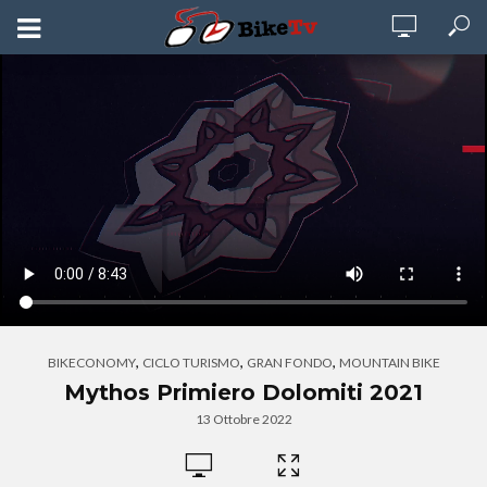
,
,
,
BIKECONOMY
CICLO TURISMO
GRAN FONDO
MOUNTAIN BIKE
Mythos Primiero Dolomiti 2021
13 Ottobre 2022