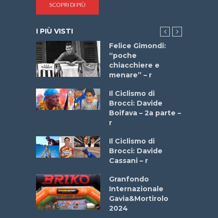
SCOPRI DI PIÙ
I PIÙ VISTI
do “La
Felice Gimondi:
a Bike
“poche
 2025”
chiacchiere e
menare” – r
a
Il Ciclismo di
stelli” –
Brocci: Davide
a
Boifava – 2a parte –
r
ne
Il Ciclismo di
o
Brocci: Davide
onale San
Cassani – r
ipressa –
Aprile
Granfondo
Internazionale
Gavia&Mortirolo
e Sea –
2024
dei Poeti