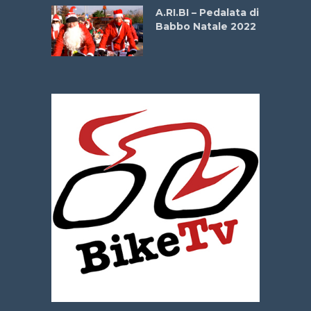
A.RI.BI – Pedalata di
Babbo Natale 2022
La
 verde”