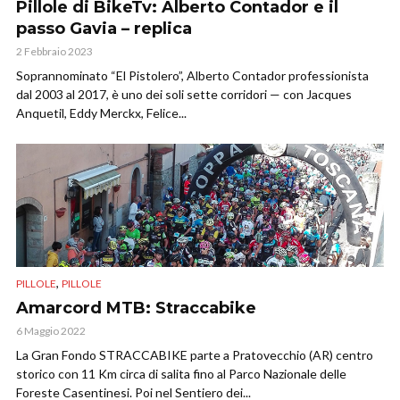
Pillole di BikeTv: Alberto Contador e il
passo Gavia – replica
2 Febbraio 2023
Soprannominato “El Pistolero”, Alberto Contador professionista
dal 2003 al 2017, è uno dei soli sette corridori — con Jacques
Anquetil, Eddy Merckx, Felice...
,
PILLOLE
PILLOLE
Amarcord MTB: Straccabike
6 Maggio 2022
La Gran Fondo STRACCABIKE parte a Pratovecchio (AR) centro
storico con 11 Km circa di salita fino al Parco Nazionale delle
Foreste Casentinesi. Poi nel Sentiero dei...