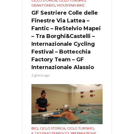
CICLO STORICA
CICLO TURISMO
,
GRAN FONDO
MOUNTAIN BIKE
GF Sestriere Colle delle
Finestre Via Lattea –
Fantic – ReStelvio Mapei
– Tra Borghi&Castelli –
Internazionale Cycling
Festival – Bottecchia
Factory Team – GF
Internazionale Alassio
2 giorni ago
,
,
,
BICI
CICLO STORICA
CICLO TURISMO
,
IL CICLISMO DI BROCCI
PREPARAZIONE