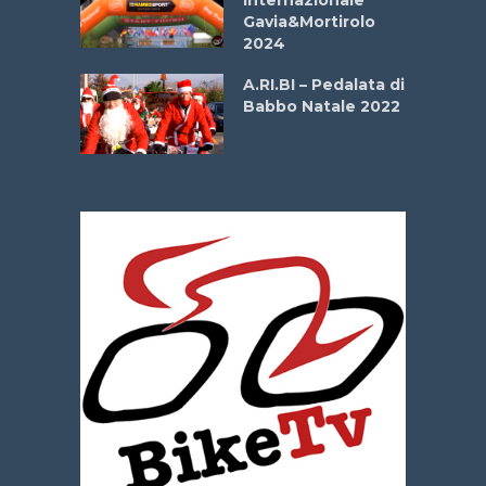
Internazionale
Gavia&Mortirolo
e Sea –
2024
dei Poeti
A.RI.BI – Pedalata di
Babbo Natale 2022
La
 verde”