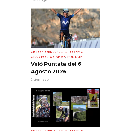
,
,
CICLO STORICA
CICLO TURISMO
,
,
GRAN FONDO
NEWS
PUNTATE
Velò Puntata del 6
Agosto 2026
2 giorni ago
,
,