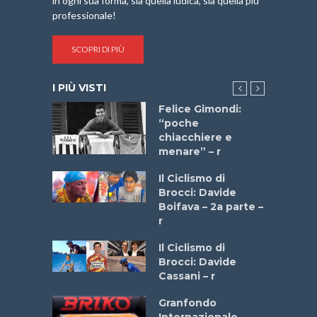
in ogni sua forma, sia quella ludica, sia quella più
professionale!
SCOPRI DI PIÙ
I PIÙ VISTI
do “La
Felice Gimondi:
a Bike
“poche
 2025”
chiacchiere e
menare” – r
a
Il Ciclismo di
stelli” –
Brocci: Davide
a
Boifava – 2a parte –
r
ne
Il Ciclismo di
o
Brocci: Davide
onale San
Cassani – r
ipressa –
Aprile
Granfondo