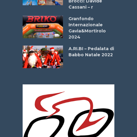
Brocci: Davide
onale San
Cassani – r
ipressa –
Aprile
Granfondo
Internazionale
Gavia&Mortirolo
e Sea –
2024
dei Poeti
A.RI.BI – Pedalata di
Babbo Natale 2022
La
 verde”