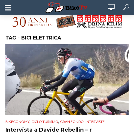
TAG - BICI ELETTRICA
,
,
,
BIKECONOMY
CICLO TURISMO
GRAN FONDO
INTERVISTE
Intervista a Davide Rebellin – r