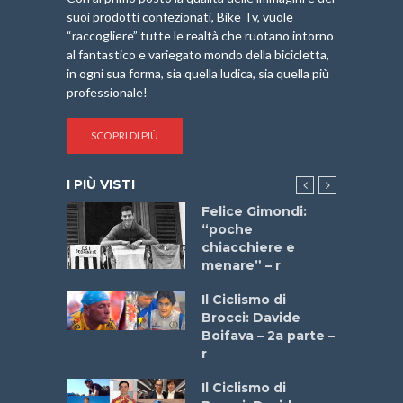
suoi prodotti confezionati, Bike Tv, vuole
“raccogliere” tutte le realtà che ruotano intorno
al fantastico e variegato mondo della bicicletta,
in ogni sua forma, sia quella ludica, sia quella più
professionale!
SCOPRI DI PIÙ
I PIÙ VISTI
do “La
Felice Gimondi:
a Bike
“poche
 2025”
chiacchiere e
menare” – r
a
Il Ciclismo di
stelli” –
Brocci: Davide
a
Boifava – 2a parte –
r
ne
Il Ciclismo di
o