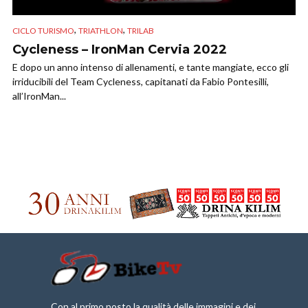
,
,
CICLO TURISMO
TRIATHLON
TRILAB
Cycleness – IronMan Cervia 2022
E dopo un anno intenso di allenamenti, e tante mangiate, ecco gli
irriducibili del Team Cycleness, capitanati da Fabio Pontesilli,
all’IronMan...
Con al primo posto la qualità delle immagini e dei