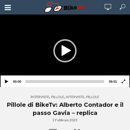
Video
Player
00:00
09:01
,
,
,
INTERVISTE
PILLOLE
INTERVISTE
PILLOLE
Pillole di BikeTv: Alberto Contador e il
passo Gavia – replica
2 Febbraio 2023