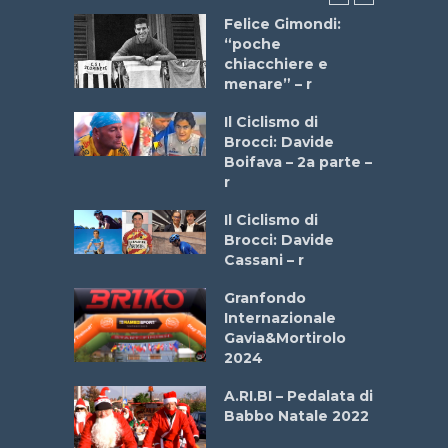
do “La
Felice Gimondi:
a Bike
“poche
 2025”
chiacchiere e
menare” – r
a
Il Ciclismo di
stelli” –
Brocci: Davide
a
Boifava – 2a parte –
r
ne
Il Ciclismo di
o
Brocci: Davide
onale San
Cassani – r
ipressa –
Aprile
Granfondo
Internazionale
Gavia&Mortirolo
e Sea –
2024
dei Poeti
A.RI.BI – Pedalata di
Babbo Natale 2022
La
 verde”