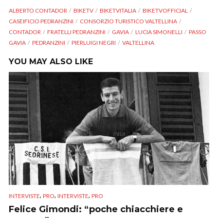
ALBERTO CONTADOR
BIKETV
BIKETVITALIA
BIKETVOFFICIAL
CASEIFICIO PEDRANZINI
CONSORZIO TURISTICO VALTELLINA
CONTADOR
FRATELLI PEDRANZINI
GAVIA
LUCIA SIMONELLI
PASSO
GAVIA
PEDRANZINI
PIERLUIGI NEGRI
VALTELLINA
YOU MAY ALSO LIKE
,
,
,
INTERVISTE
PRO
INTERVISTE
PRO
Felice Gimondi: “poche chiacchiere e