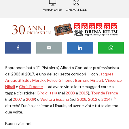
WATCH LATER
CINEMA MODE
Soprannominato “El Pistolero”, Alberto Contador professionista
dal 2003 al 2017, è uno dei soli sette corridori — con
Jacques
Anquetil
,
Eddy Merckx
,
Felice Gimondi
,
Bernard Hinault
,
Vincenzo
Nibali
e
Chris Froome
— ad avere vinto le tre maggiori corse a
tappe ciclistiche:
Giro d’Italia
(nel
2008
e
2015
),
Tour de France
[6]
(nel
2007
e
2009
) e
Vuelta a España
(nel
2008
,
2012
e
2014
),
oltreché l’unico, assieme a Hinault, ad averle vinte tutte almeno
due volte.
Buona visione!