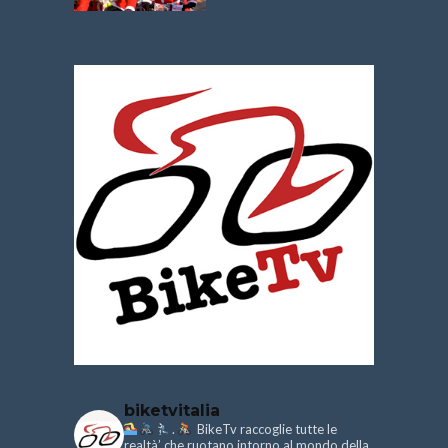
biketvitalia
.
BikeTv raccoglie tutte le
realtà’ che ruotano intorno al mondo della