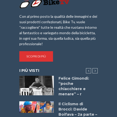
Con al primo posto la qualità delle immagini e dei
suoi prodotti confezionati, Bike Tv, vuole
“raccogliere” tutte le realtà che ruotano intorno
al fantastico e variegato mondo della bicicletta,
in ogni sua forma, sia quella ludica, sia quella più
professionale!
SCOPRI DI PIÙ
I PIÙ VISTI
do “La
Felice Gimondi:
a Bike
“poche
 2025”
chiacchiere e
menare” – r
a
Il Ciclismo di
stelli” –
Brocci: Davide
a
Boifava – 2a parte –