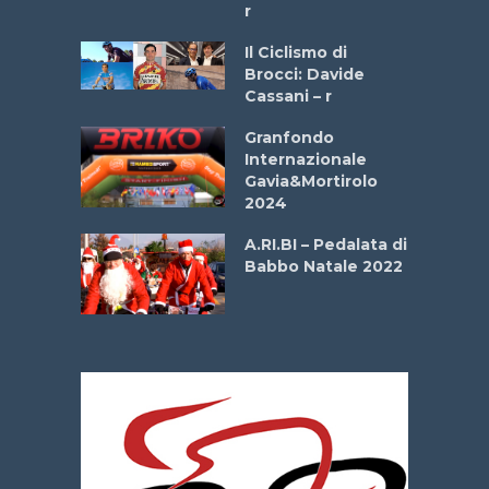
r
ne
Il Ciclismo di
o
Brocci: Davide
onale San
Cassani – r
ipressa –
Aprile
Granfondo
Internazionale
Gavia&Mortirolo
e Sea –
2024
dei Poeti
A.RI.BI – Pedalata di
Babbo Natale 2022
La
 verde”