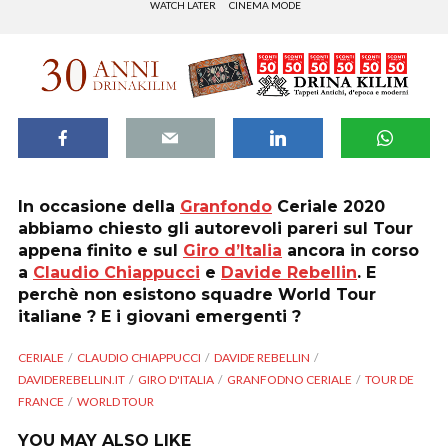
WATCH LATER
CINEMA MODE
In occasione della
Granfondo
Ceriale 2020
abbiamo chiesto gli autorevoli pareri sul Tour
appena finito e sul
Giro d’Italia
ancora in corso
a
Claudio Chiappucci
e
Davide Rebellin
. E
perchè non esistono squadre World Tour
italiane ? E i giovani emergenti ?
CERIALE
CLAUDIO CHIAPPUCCI
DAVIDE REBELLIN
DAVIDEREBELLIN.IT
GIRO D'ITALIA
GRANFODNO CERIALE
TOUR DE
FRANCE
WORLD TOUR
YOU MAY ALSO LIKE