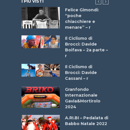
I PIÙ VISTI
do “La
Felice Gimondi:
a Bike
“poche
 2025”
chiacchiere e
menare” – r
a
Il Ciclismo di
stelli” –
Brocci: Davide
a
Boifava – 2a parte –
r
ne
Il Ciclismo di
o
Brocci: Davide
onale San
Cassani – r
ipressa –
Aprile
Granfondo
Internazionale
Gavia&Mortirolo
e Sea –
2024
dei Poeti
A.RI.BI – Pedalata di
Babbo Natale 2022
La