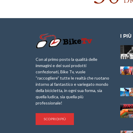
I PIÙ
Granfondo
Aspettando “La
Internazionale
Pellegrina Bike
Laigueglia 22
Marathon 2025”
Con al primo posto la qualità delle
Febbraio 2026
immagini e dei suoi prodotti
IX Ed. “Tra
confezionati, Bike Tv, vuole
Granfondo
Borghi&Castelli” –
“raccogliere” tutte le realtà che ruotano
Internazionale
Anteprima
intorno al fantastico e variegato mondo
Briko Torino – 11
della bicicletta, in ogni sua forma, sia
Maggio 2025 – r
1a Edizione
Granfondo
quella ludica, sia quella più
Minerva Edizioni e
Internazionale San
professionale!
Giancarlo Brocci
Lorenzo Cipressa –
per “Bartali l’Ultimo
Sabato 5 Aprile
Eroico” – r
2025
SCOPRI DI PIÙ
Sulle Strade di
Life on the Sea –