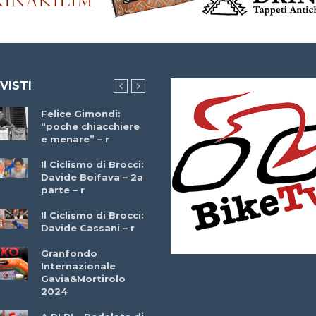
 VISTI
Felice Gimondi:
Brocci Incontra
“poche chiacchiere
Giuseppe Martinell
e menare” – r
– r
Il Ciclismo di Brocci:
Davide Boifava – 2a
Che cos’è il
parte – r
triathlon? Con
Simone Diamantini
Il Ciclismo di Brocci:
– r
Davide Cassani – r
2a BITRAIL 23
Granfondo
Marzo 2025 – Bosc
Internazionale
Comunale di
Gavia&Mortirolo
Bitonto (Ba)
2024
Ottavio Bottechia 