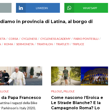
LINKEDIN
WHATSAPP
diamo in provincia di Latina, al borgo di
NETA
CORSA
CYCLENESS
CYCLENESS ACADEMY
FABIO PONTESILLI
A
ROMA
SERMONETA
TRIATHLON
TRIATLETI
TRIPLICE
,
ILLOLE
PILLOLE
PILLOLE
i da Papa Francesco
Come nascono l’Eroica e
Le Strade Bianche? E la
ttina i ragazzi della Bike
Campagnolo Roma? Lo
r Parkinson’s Italy 2020,