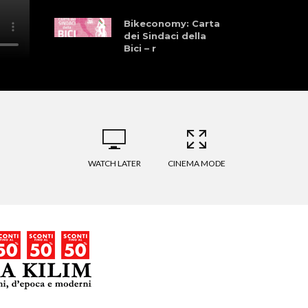
Bikeconomy: Carta
dei Sindaci della
Bici – r
Amarcord
Granfondo:
Colnago, Pinarello,
Nove Colli e il
racconto di Andrea
Tafi sulla sua
carriera – r
WATCH LATER
CINEMA MODE