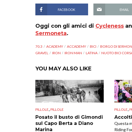
FACEBOOK
EMAIL
Oggi con gli amici di
Cycleness
an
Sermoneta
.
70.3
ACADEMY
ACCADEMY
BICI
BORGO DI SERMO
GRAVEL
IRON
IRON MAN
LATINA
NUOTO BICI CORS
YOU MAY ALSO LIKE
,
,
PILLOLE
PILLOLE
PILLOLE
P
Posato il busto di Gimondi
Accolt
sul Capo Berta a Diano
Questa ma
Marina
Riding Fo