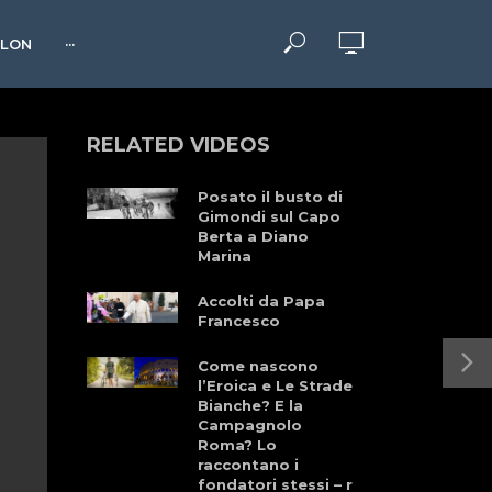
HLON
···
RELATED VIDEOS
Posato il busto di
Gimondi sul Capo
Berta a Diano
Marina
Accolti da Papa
Francesco
Come nascono
l’Eroica e Le Strade
Bianche? E la
Campagnolo
Roma? Lo
raccontano i
fondatori stessi – r