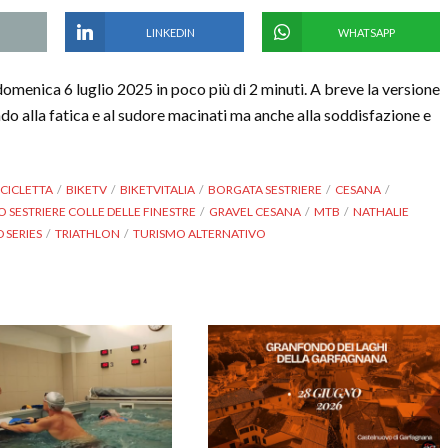
LINKEDIN
WHATSAPP
 domenica 6 luglio 2025 in poco più di 2 minuti. A breve la versione
ndo alla fatica e al sudore macinati ma anche alla soddisfazione e
ICICLETTA
BIKETV
BIKETVITALIA
BORGATA SESTRIERE
CESANA
SESTRIERE COLLE DELLE FINESTRE
GRAVEL CESANA
MTB
NATHALIE
 SERIES
TRIATHLON
TURISMO ALTERNATIVO