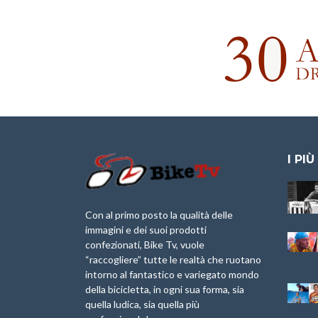
I PIÙ
Granfondo
Aspettando “La
Internazionale
Pellegrina Bike
Laigueglia 22
Marathon 2025”
Con al primo posto la qualità delle
Febbraio 2026
immagini e dei suoi prodotti
IX Ed. “Tra
confezionati, Bike Tv, vuole
Granfondo
Borghi&Castelli” –
“raccogliere” tutte le realtà che ruotano
Internazionale
Anteprima
intorno al fantastico e variegato mondo
Briko Torino – 11
della bicicletta, in ogni sua forma, sia
Maggio 2025 – r
1a Edizione
Granfondo
quella ludica, sia quella più
Minerva Edizioni e
Internazionale San