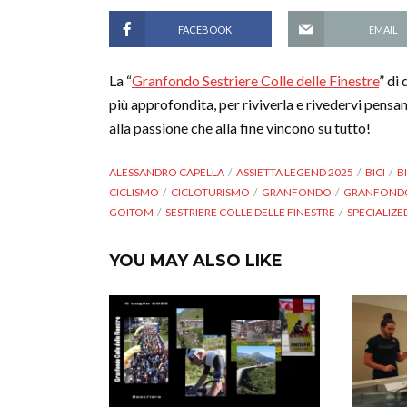
FACEBOOK
EMAIL
La “
Granfondo Sestriere Colle delle Finestre
” di
più approfondita, per riviverla e rivedervi pensa
alla passione che alla fine vincono su tutto!
ALESSANDRO CAPELLA
ASSIETTA LEGEND 2025
BICI
B
CICLISMO
CICLOTURISMO
GRANFONDO
GRANFONDO 
GOITOM
SESTRIERE COLLE DELLE FINESTRE
SPECIALIZED
YOU MAY ALSO LIKE