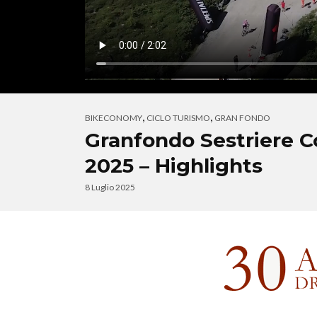
,
,
BIKECONOMY
CICLO TURISMO
GRAN FONDO
Granfondo Sestriere Co
2025 – Highlights
8 Luglio 2025