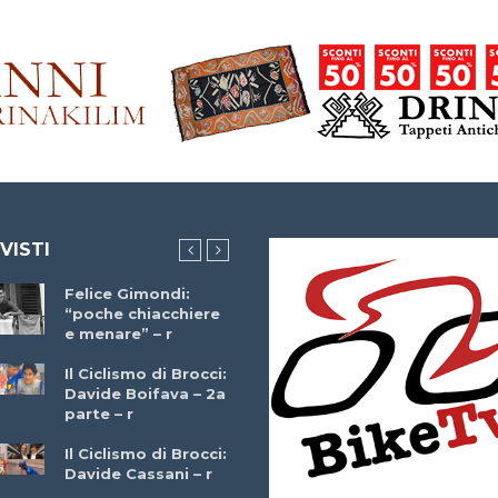
 VISTI
Felice Gimondi:
Brocci Incontra
“poche chiacchiere
Giuseppe Martinell
e menare” – r
– r
Il Ciclismo di Brocci:
Davide Boifava – 2a
Che cos’è il
parte – r
triathlon? Con
Simone Diamantini
Il Ciclismo di Brocci:
– r
Davide Cassani – r