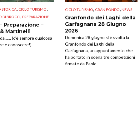
,
,
,
,
O STORICA
CICLO TURISMO
CICLO TURISMO
GRAN FONDO
NEWS
,
O DI BROCCI
PREPARAZIONE
Granfondo dei Laghi della
Garfagnana 28 Giugno
 – Preparazione –
2026
& Martinelli
Domenica 28 giugno si è svolta la
 da…… (c’è sempre qualcosa
Granfondo dei Laghi della
re e conoscere!).
Garfagnana, un appuntamento che
ha portato in scena tre competizioni
firmate da Paolo...