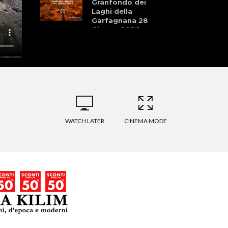
Granfondo dei
Laghi della
Garfagnana 28
Giugno 2026
La Pellegrina Bike
Marathon: Storia,
Cultura, Sport, e
Natura
Storie che
Profumano di Sport
WATCH LATER
CINEMA MODE