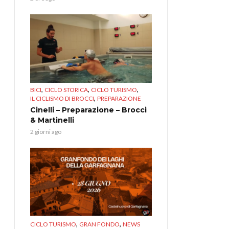
,
,
,
BICI
CICLO STORICA
CICLO TURISMO
,
IL CICLISMO DI BROCCI
PREPARAZIONE
Cinelli – Preparazione – Brocci
& Martinelli
2 giorni ago
,
,
CICLO TURISMO
GRAN FONDO
NEWS