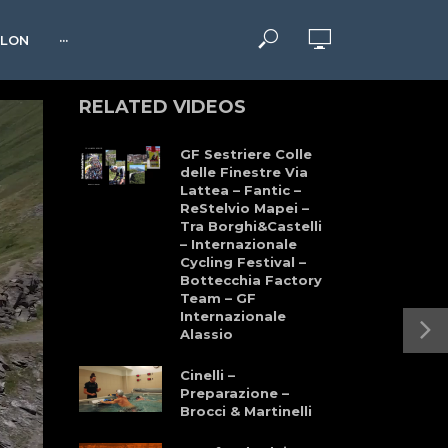
HLON
···
RELATED VIDEOS
GF Sestriere Colle
delle Finestre Via
Lattea – Fantic –
ReStelvio Mapei –
Tra Borghi&Castelli
– Internazionale
Cycling Festival –
Bottecchia Factory
Team – GF
Internazionale
Alassio
Cinelli –
Preparazione –
Brocci & Martinelli