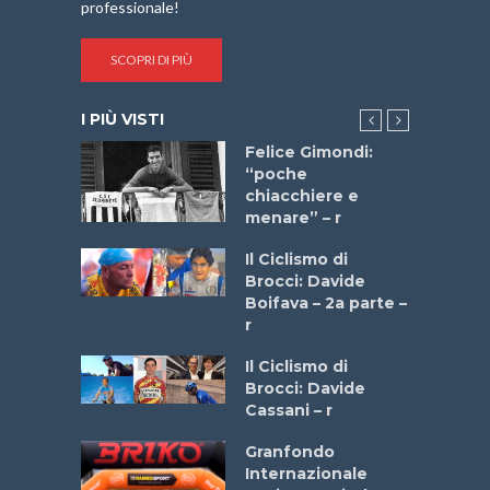
professionale!
SCOPRI DI PIÙ
I PIÙ VISTI
do “La
Felice Gimondi:
a Bike
“poche
 2025”
chiacchiere e
menare” – r
a
Il Ciclismo di
stelli” –
Brocci: Davide
a
Boifava – 2a parte –
r
ne
Il Ciclismo di
o
Brocci: Davide
onale San
Cassani – r
ipressa –
Aprile
Granfondo
Internazionale