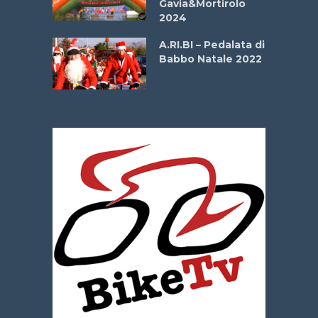
Gavia&Mortirolo
e Sea –
2024
dei Poeti
A.RI.BI – Pedalata di
Babbo Natale 2022
La
 verde”