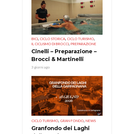
,
,
,
BICI
CICLO STORICA
CICLO TURISMO
,
IL CICLISMO DI BROCCI
PREPARAZIONE
Cinelli – Preparazione –
Brocci & Martinelli
3 giorni ago
,
,
CICLO TURISMO
GRAN FONDO
NEWS
Granfondo dei Laghi