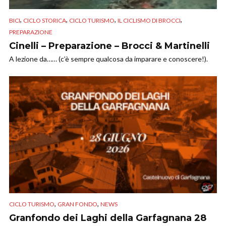
,
,
,
,
BICI
CICLO STORICA
CICLO TURISMO
IL CICLISMO DI BROCCI
PREPARAZIONE
Cinelli – Preparazione – Brocci & Martinelli
A lezione da…… (c’è sempre qualcosa da imparare e conoscere!).
,
,
CICLO TURISMO
GRAN FONDO
NEWS
Granfondo dei Laghi della Garfagnana 28