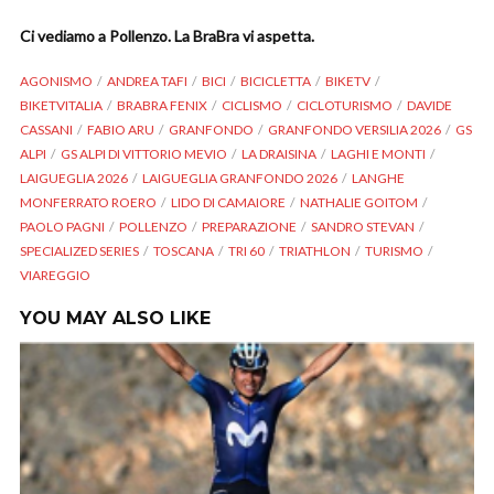
Ci vediamo a Pollenzo. La BraBra vi aspetta.
AGONISMO
ANDREA TAFI
BICI
BICICLETTA
BIKETV
BIKETVITALIA
BRABRA FENIX
CICLISMO
CICLOTURISMO
DAVIDE
CASSANI
FABIO ARU
GRANFONDO
GRANFONDO VERSILIA 2026
GS
ALPI
GS ALPI DI VITTORIO MEVIO
LA DRAISINA
LAGHI E MONTI
LAIGUEGLIA 2026
LAIGUEGLIA GRANFONDO 2026
LANGHE
MONFERRATO ROERO
LIDO DI CAMAIORE
NATHALIE GOITOM
PAOLO PAGNI
POLLENZO
PREPARAZIONE
SANDRO STEVAN
SPECIALIZED SERIES
TOSCANA
TRI 60
TRIATHLON
TURISMO
VIAREGGIO
YOU MAY ALSO LIKE