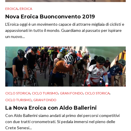
,
EROICA
EROICA
Nova Eroica Buonconvento 2019
L’Eroica oggi è un movimento capace di attrarre migliaia di ciclisti e
appassionati in tutto il mondo. Guardiamo al passato per ispirare
un nuovo...
,
,
,
,
CICLO STORICA
CICLO TURISMO
GRAN FONDO
CICLO STORICA
,
CICLO TURISMO
GRAN FONDO
La Nova Eroica con Aldo Ballerini
Con Aldo Ballerini siamo andati al primo dei percorsi competitivi
con due tratti cronometrati. Si pedala immersi nel pieno delle
Crete Senesi...