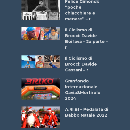
do “La
Felice Gimondi:
a Bike
“poche
 2025”
chiacchiere e
menare” – r
a
Il Ciclismo di
stelli” –
Brocci: Davide
a
Boifava – 2a parte –
r
ne
Il Ciclismo di
o
Brocci: Davide
onale San
Cassani – r
ipressa –
Aprile
Granfondo
Internazionale
Gavia&Mortirolo
e Sea –
2024
dei Poeti
A.RI.BI – Pedalata di
Babbo Natale 2022
La
 verde”