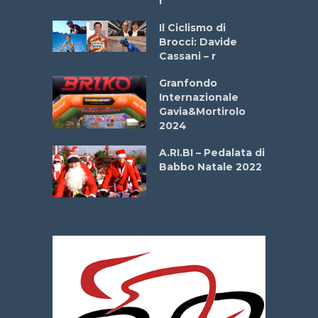
r
ne
Il Ciclismo di
o
Brocci: Davide
onale San
Cassani – r
ipressa –
Aprile
Granfondo
Internazionale
Gavia&Mortirolo
e Sea –
2024
dei Poeti
A.RI.BI – Pedalata di
Babbo Natale 2022
La
 verde”