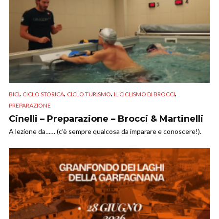
,
,
,
,
BICI
CICLO STORICA
CICLO TURISMO
IL CICLISMO DI BROCCI
PREPARAZIONE
Cinelli – Preparazione – Brocci & Martinelli
A lezione da…… (c’è sempre qualcosa da imparare e conoscere!).