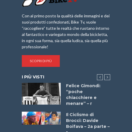
Con al primo posto la qualità delle immagini e dei
suoi prodotti confezionati, Bike Tv, vuole
“raccogliere” tutte le realtà che ruotano intorno
al fantastico e variegato mondo della bicicletta,
in ogni sua forma, sia quella ludica, sia quella più
professionale!
SCOPRI DI PIÙ
I PIÙ VISTI
do “La
Felice Gimondi:
a Bike
“poche
 2025”
chiacchiere e
menare” – r
a
Il Ciclismo di
stelli” –
Brocci: Davide
a
Boifava – 2a parte –