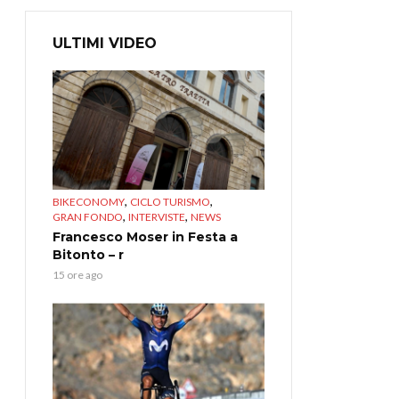
ULTIMI VIDEO
,
,
BIKECONOMY
CICLO TURISMO
,
,
GRAN FONDO
INTERVISTE
NEWS
Francesco Moser in Festa a
Bitonto – r
15 ore ago