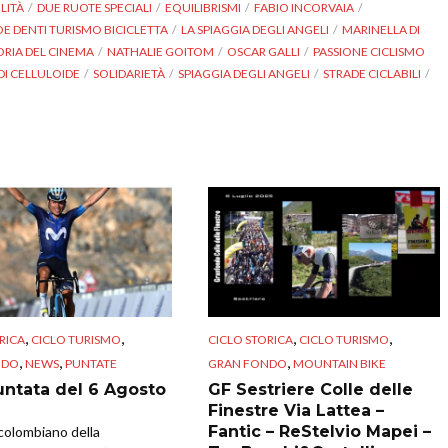
ILITÀ
DUE RUOTE SPECIALI
EQUILIBRISMI
FABIO INCORVAIA
OE DENTI TURISMO BICICLETTA
LA SPIAGGIA DEGLI ANGELI
MARINELLA DI
ORIA DEL CINEMA
NATHALIE GOITOM
OSCAR GALLI
PASSIONE CICLISMO
 DI CELLULOIDE
SOLIDARIETÀ
SPIAGGIA DEGLI ANGELI
STRADE CICLABILI
,
,
,
,
RICA
CICLO TURISMO
CICLO STORICA
CICLO TURISMO
,
,
,
NDO
NEWS
PUNTATE
GRAN FONDO
MOUNTAIN BIKE
untata del 6 Agosto
GF Sestriere Colle delle
Finestre Via Lattea –
Fantic – ReStelvio Mapei –
a colombiano della