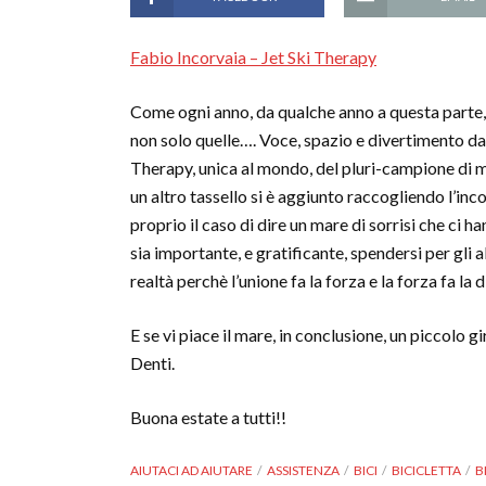
Fabio Incorvaia – Jet Ski Therapy
Come ogni anno, da qualche anno a questa parte,
non solo quelle…. Voce, spazio e divertimento da
Therapy, unica al mondo, del pluri-campione di m
un altro tassello si è aggiunto raccogliendo l’incont
proprio il caso di dire un mare di sorrisi che ci
sia importante, e gratificante, spendersi per gli
realtà perchè l’unione fa la forza e la forza fa la
E se vi piace il mare, in conclusione, un piccolo g
Denti.
Buona estate a tutti!!
AIUTACI AD AIUTARE
ASSISTENZA
BICI
BICICLETTA
B