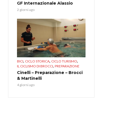
GF Internazionale Alassio
2 giorni ago
,
,
,
BICI
CICLO STORICA
CICLO TURISMO
,
IL CICLISMO DI BROCCI
PREPARAZIONE
Cinelli – Preparazione – Brocci
& Martinelli
4 giorni ago