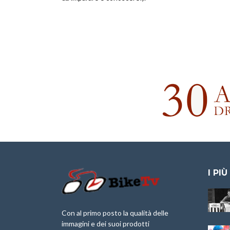
I PIÙ
Granfondo
Aspettando “La
Internazionale
Pellegrina Bike
Briko Torino – 11
Marathon 2025”
Con al primo posto la qualità delle
Maggio 2025 – r
immagini e dei suoi prodotti
IX Ed. “Tra