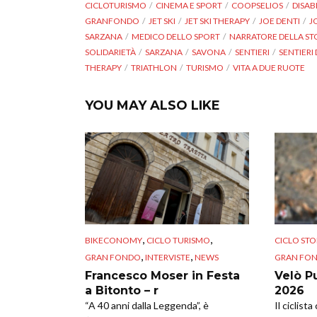
CICLOTURISMO
CINEMA E SPORT
COOPSELIOS
DISAB
GRANFONDO
JET SKI
JET SKI THERAPY
JOE DENTI
J
SARZANA
MEDICO DELLO SPORT
NARRATORE DELLA ST
SOLIDARIETÀ
SARZANA
SAVONA
SENTIERI
SENTIERI
THERAPY
TRIATHLON
TURISMO
VITA A DUE RUOTE
YOU MAY ALSO LIKE
,
,
BIKECONOMY
CICLO TURISMO
CICLO STO
,
,
GRAN FONDO
INTERVISTE
NEWS
GRAN FO
Francesco Moser in Festa
Velò P
a Bitonto – r
2026
“A 40 anni dalla Leggenda”, è
Il ciclist