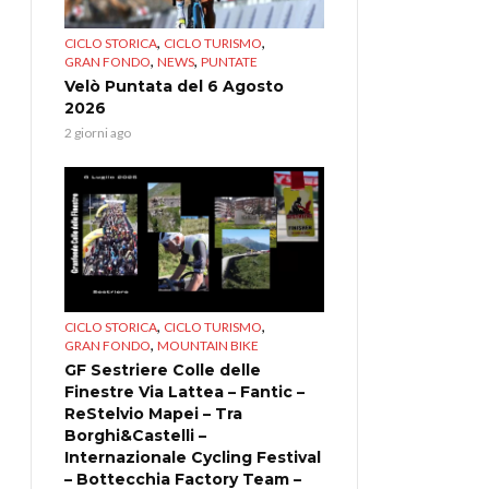
,
,
CICLO STORICA
CICLO TURISMO
,
,
GRAN FONDO
NEWS
PUNTATE
Velò Puntata del 6 Agosto
2026
2 giorni ago
,
,
CICLO STORICA
CICLO TURISMO
,
GRAN FONDO
MOUNTAIN BIKE
GF Sestriere Colle delle
Finestre Via Lattea – Fantic –
ReStelvio Mapei – Tra
Borghi&Castelli –
Internazionale Cycling Festival
– Bottecchia Factory Team –