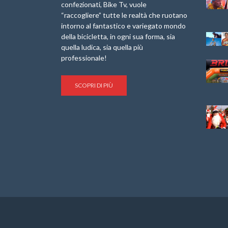
confezionati, Bike Tv, vuole
Granfondo
Borghi&Castelli” –
“raccogliere” tutte le realtà che ruotano
Internazionale
Anteprima
intorno al fantastico e variegato mondo
Laigueglia 22
della bicicletta, in ogni sua forma, sia
Febbraio 2026
1a Edizione
Granfondo
quella ludica, sia quella più
Minerva Edizioni e
Internazionale San
professionale!
Giancarlo Brocci
Lorenzo Cipressa –
per “Bartali l’Ultimo
Sabato 5 Aprile
Eroico” – r
2025
SCOPRI DI PIÙ
Sulle Strade di
Life on the Sea –
Graziano Battistini
Nel Golfo dei Poeti
Cinema: “La
Il Ciclismo di Brocci
bicicletta verde”
– Roberto Damiani