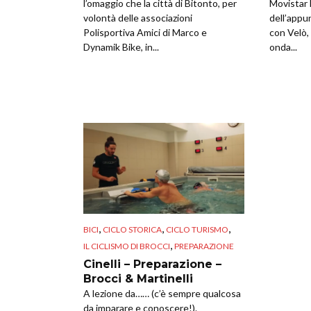
l’omaggio che la città di Bitonto, per
Movistar 
volontà delle associazioni
dell’appu
Polisportiva Amici di Marco e
con Velò, 
Dynamik Bike, in...
onda...
,
,
,
BICI
CICLO STORICA
CICLO TURISMO
,
IL CICLISMO DI BROCCI
PREPARAZIONE
Cinelli – Preparazione –
Brocci & Martinelli
A lezione da…… (c’è sempre qualcosa
da imparare e conoscere!).