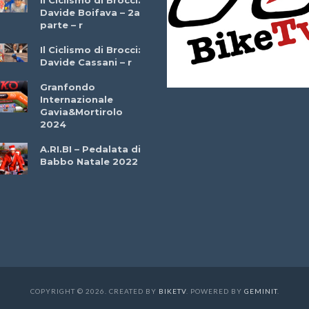
Davide Boifava – 2a
Che cos’è il
parte – r
triathlon? Con
Simone Diamantini
Il Ciclismo di Brocci:
– r
Davide Cassani – r
2a BITRAIL 23
Granfondo
Marzo 2025 – Bosc
Internazionale
Comunale di
Gavia&Mortirolo
Bitonto (Ba)
2024
Ottavio Bottechia 
A.RI.BI – Pedalata di
Versione Integrale 
Babbo Natale 2022
r
GF Città di Loano
2022: Buona la
Prima
COPYRIGHT © 2026. CREATED BY
BIKETV
. POWERED BY
GEMINIT
.