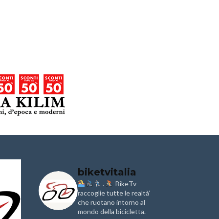
biketvitalia
.
BikeTv
Granfondo
Aspettando
i
Internazionale
raccoglie tutte le realtà’
Pellegrina B
Briko Torino – 11
Marathon 2
che ruotano intorno al
Maggio 2025 – r
mondo della bicicletta.
IX Ed. “Tra