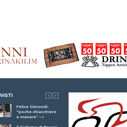
 VISTI
Felice Gimondi:
Brocci Incontra
“poche chiacchiere
Giuseppe Martinell
e menare” – r
– r
Il Ciclismo di Brocci: