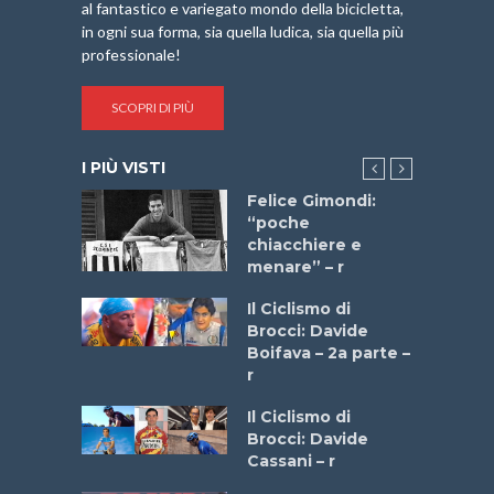
al fantastico e variegato mondo della bicicletta,
in ogni sua forma, sia quella ludica, sia quella più
professionale!
SCOPRI DI PIÙ
I PIÙ VISTI
do “La
Felice Gimondi:
a Bike
“poche
 2025”
chiacchiere e
menare” – r
a
Il Ciclismo di
stelli” –
Brocci: Davide
a
Boifava – 2a parte –
r
ne
Il Ciclismo di
o
Brocci: Davide
onale San
Cassani – r
ipressa –
Aprile