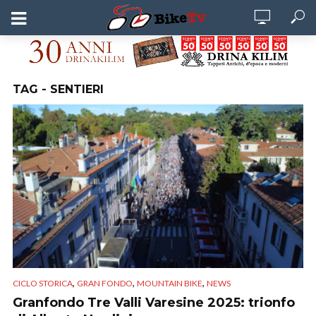
TAG - SENTIERI
,
,
,
CICLO STORICA
GRAN FONDO
MOUNTAIN BIKE
NEWS
Granfondo Tre Valli Varesine 2025: trionfo