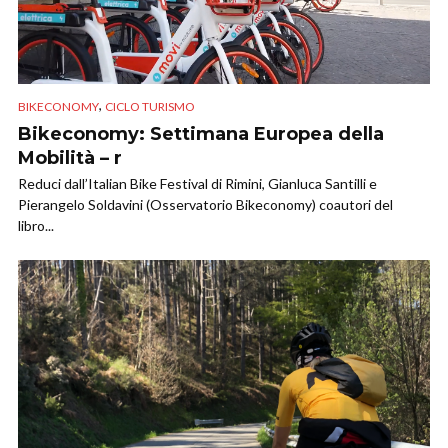
,
BIKECONOMY
CICLO TURISMO
Bikeconomy: Settimana Europea della
Mobilità – r
Reduci dall’Italian Bike Festival di Rimini, Gianluca Santilli e
Pierangelo Soldavini (Osservatorio Bikeconomy) coautori del
libro...