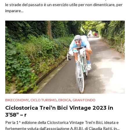
le strade del passato è un esercizio utile per non dimenticare, per
imparare...
,
,
,
BIKECONOMY
CICLO TURISMO
EROICA
GRAN FONDO
Ciclostorica Trei’n Bici Vintage 2023 in
3’58” – r
Per la 1^ edizione della Ciclostorica Vintage Trei’n Bici, ideata e
fortemente voluta dall’associazione A.RI.BI. di Claudia Ratti, in...