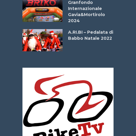
Granfondo
Internazionale
Gavia&Mortirolo
e Sea –
2024
dei Poeti
A.RI.BI – Pedalata di
Babbo Natale 2022
La
 verde”