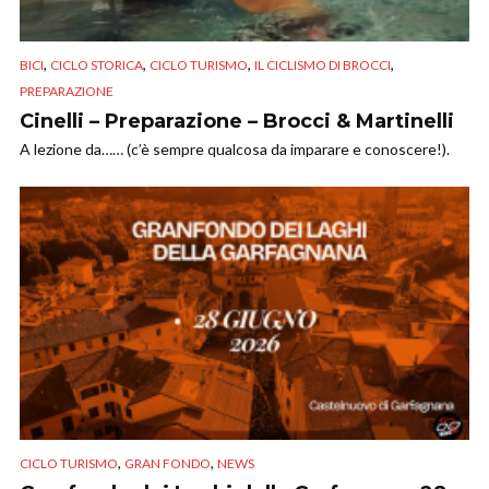
,
,
,
,
BICI
CICLO STORICA
CICLO TURISMO
IL CICLISMO DI BROCCI
PREPARAZIONE
Cinelli – Preparazione – Brocci & Martinelli
A lezione da…… (c’è sempre qualcosa da imparare e conoscere!).
,
,
CICLO TURISMO
GRAN FONDO
NEWS