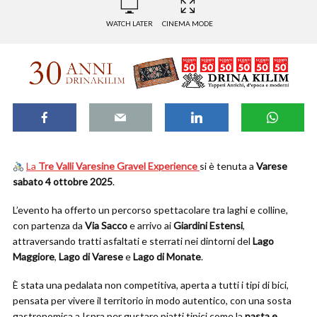
WATCH LATER
CINEMA MODE
La
Tre Valli Varesine Gravel Experience
si è tenuta a
Varese
sabato 4 ottobre 2025
.
L’evento ha offerto un percorso spettacolare tra laghi e colline,
con partenza da
Via Sacco
e arrivo ai
Giardini Estensi
,
attraversando tratti asfaltati e sterrati nei dintorni del
Lago
Maggiore
,
Lago di Varese
e
Lago di Monate
.
È stata una pedalata non competitiva, aperta a tutti i tipi di bici,
pensata per vivere il territorio in modo autentico, con una sosta
gastronomica a Ispra per gustare piatti tipici come la
pasta e