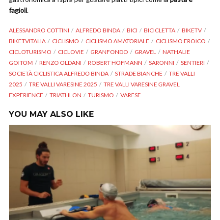
fagioli
.
ALESSANDRO COTTINI
ALFREDO BINDA
BICI
BICICLETTA
BIKETV
BIKETVITALIA
CICLISMO
CICLISMO AMATORIALE
CICLISMO EROICO
CICLOTURISMO
CICLOVIE
GRANFONDO
GRAVEL
NATHALIE
GOITOM
RENZO OLDANI
ROBERT HOFMANN
SARONNI
SENTIERI
SOCIETÀ CICLISTICA ALFREDO BINDA
STRADE BIANCHE
TRE VALLI
2025
TRE VALLI VARESINE 2025
TRE VALLI VARESINE GRAVEL
EXPERIENCE
TRIATHLON
TURISMO
VARESE
YOU MAY ALSO LIKE