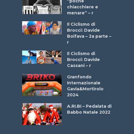
a Bike
“poche
 2025”
chiacchiere e
menare” – r
a
Il Ciclismo di
stelli” –
Brocci: Davide
a
Boifava – 2a parte –
r
ne
Il Ciclismo di
o
Brocci: Davide
onale San
Cassani – r
ipressa –
Aprile
Granfondo
Internazionale
Gavia&Mortirolo
e Sea –
2024
dei Poeti
A.RI.BI – Pedalata di
Babbo Natale 2022
La
 verde”