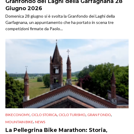
Granfondo dei Laghi della Garfagnana 28
Giugno 2026
Domenica 28 giugno si è svolta la Granfondo dei Laghi della
Garfagnana, un appuntamento che ha portato in scena tre
competizioni firmate da Paolo...
,
,
,
,
BIKECONOMY
CICLO STORICA
CICLO TURISMO
GRAN FONDO
,
MOUNTAIN BIKE
NEWS
La Pellegrina Bike Marathon: Storia,