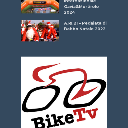
Internazionale
Gavia&Mortirolo
e Sea –
2024
dei Poeti
A.RI.BI – Pedalata di
Babbo Natale 2022
La
 verde”