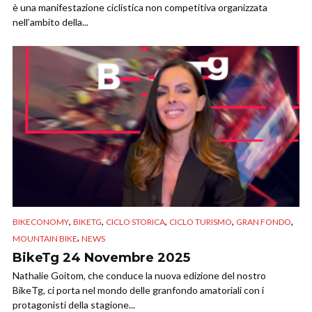
è una manifestazione ciclistica non competitiva organizzata
nell’ambito della...
,
,
,
,
,
BIKECONOMY
BIKETG
CICLO STORICA
CICLO TURISMO
GRAN FONDO
,
MOUNTAIN BIKE
NEWS
BikeTg 24 Novembre 2025
Nathalie Goitom, che conduce la nuova edizione del nostro
BikeTg, ci porta nel mondo delle granfondo amatoriali con i
protagonisti della stagione...