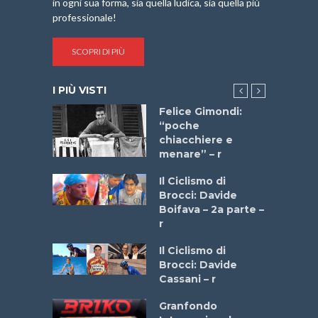
in ogni sua forma, sia quella ludica, sia quella più
professionale!
SCOPRI DI PIÙ
I PIÙ VISTI
do “La
Felice Gimondi:
a Bike
“poche
 2025”
chiacchiere e
menare” – r
a
Il Ciclismo di
stelli” –
Brocci: Davide
a
Boifava – 2a parte –
r
ne
Il Ciclismo di
o
Brocci: Davide
onale San
Cassani – r
ipressa –
Aprile
Granfondo