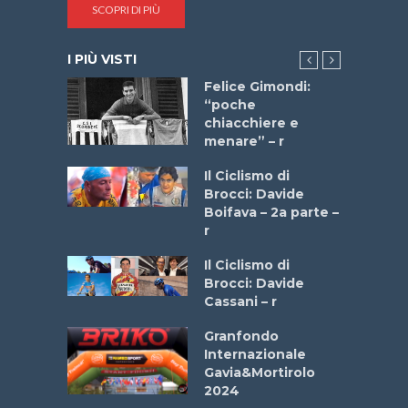
SCOPRI DI PIÙ
I PIÙ VISTI
do “La
Felice Gimondi:
a Bike
“poche
 2025”
chiacchiere e
menare” – r
a
Il Ciclismo di
stelli” –
Brocci: Davide
a
Boifava – 2a parte –
r
ne
Il Ciclismo di
o
Brocci: Davide
onale San
Cassani – r
ipressa –
Aprile
Granfondo
Internazionale
Gavia&Mortirolo
e Sea –
2024
dei Poeti