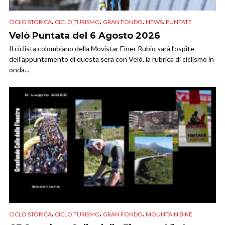
,
,
,
,
CICLO STORICA
CICLO TURISMO
GRAN FONDO
NEWS
PUNTATE
Velò Puntata del 6 Agosto 2026
Il ciclista colombiano della Movistar Einer Rubio sarà l’ospite
dell’appuntamento di questa sera con Velò, la rubrica di ciclismo in
onda...
,
,
,
CICLO STORICA
CICLO TURISMO
GRAN FONDO
MOUNTAIN BIKE