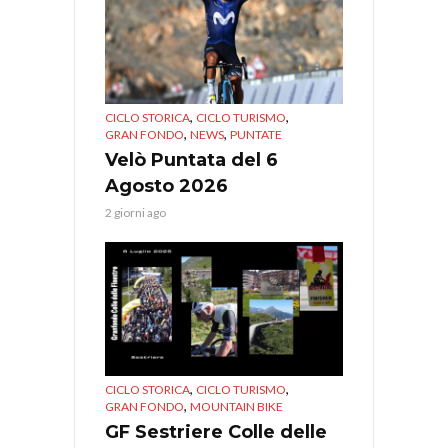
,
,
CICLO STORICA
CICLO TURISMO
,
,
GRAN FONDO
NEWS
PUNTATE
Velò Puntata del 6
Agosto 2026
2 giorni ago
,
,
CICLO STORICA
CICLO TURISMO
,
GRAN FONDO
MOUNTAIN BIKE
GF Sestriere Colle delle