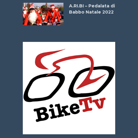
A.RI.BI – Pedalata di
Babbo Natale 2022
La
 verde”