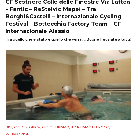
GF Sestriere Colle delle Finestre Via Lattea
– Fantic – ReStelvio Mapei – Tra
Borghi&Castelli – Internazionale Cycling
Festival – Bottecchia Factory Team – GF
Internazionale Alassio
Tra quello che è stato e quello che verrà…. Buone Pedalate a tutti!
,
,
,
,
BICI
CICLO STORICA
CICLO TURISMO
IL CICLISMO DI BROCCI
PREPARAZIONE