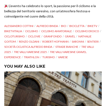
L’evento ha celebrato lo sport, la passione per il ciclismo e la
bellezza del territorio varesino, con un’atmosfera festosa e
coinvolgente nel cuore della città.
ALESSANDRO COTTINI
ALFREDO BINDA
BICI
BICICLETTA
BIKETV
BIKETVITALIA
CICLISMO
CICLISMO AMATORIALE
CICLISMO EROICO
CICLOTURISMO
CICLOVIE
GRANFONDO
GRAVEL
NATHALIE
GOITOM
RENZO OLDANI
ROBERT HOFMANN
SARONNI
SENTIERI
SOCIETÀ CICLISTICA ALFREDO BINDA
STRADE BIANCHE
TRE VALLI
2025
TRE VALLI VARESINE 2025
TRE VALLI VARESINE GRAVEL
EXPERIENCE
TRIATHLON
TURISMO
VARESE
YOU MAY ALSO LIKE